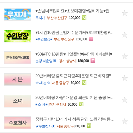
♥손님너무많아요♥초보대환영♥알바가능♥편안한대기실♥술×진상×♥모든조건ok♥
무지개
|
부산 부산진구
|
100,000
시
♥1시간10만원돈벌기쉬운가게♥초보대환영♥알바가능♥편안한대기실♥술×진상×♥모든조건ok♥
●수입보장●
|
부산 부산진구
|
150,000
T
♥60분TC 18만원♥매일풀방♥분당하이퍼블릭♥
분당라운딩19홀
분당 라운딩19..
|
경기 성남시
|
180,000
T
20년베테랑 출퇴근차량4대운영 퇴근비지원!!중랑 노원 광진 동대문 성동 도봉 구리 강북
세븐
☆ 세 븐 ☆
|
서울 중랑구
|
60,000
시
20년베테랑 차량4대운영 퇴근비지원 중랑 노원 광진 동대문 성동 도봉 구리 강북
소녀
■ 소 녀 ■
|
경기 구리시
|
60,000
시
중랑구자랑 10개가자 성동 광진 노원 강북 동대문 성북 구리 의정부
수호천사
★수호천사★
|
서울 중랑구
|
60,000
시