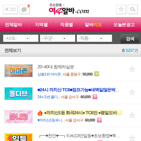
전체알바
지역별
직종별
알바
지도
오늘본광고
검색
전체보기
총
3,217
건
20~40대 함께하실분
상봉1위 아마존
|
서울 중랑구
|
50,000
시
■24시 까치산 TC6■점프가능■새벽일많은박스■청바지가능■
24시1번 몰디..
|
서울 강서구
|
60,000
T
●까치산1등 화곡24시● TC6만 ●평일도바빠요●
♥까치산1등유니..
|
서울 강서구
|
60,000
T
┏━♥천안♥━┓티씨13만일등♥초보환영♥투잡♥주말알바♥당일지급♥이체현금OK♥