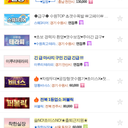
┗━♥일등♥━┛
|
충남 천안시
|
130,000
T
◆급구◆ 수원TOP ♨갯수폭발 ￦고페이￦ 출근하고싶은곳!
스웨1티어
|
경기 수원시
|
면접후
협
♥초보 경력자 환영♥갯수보장♥주야간 급구♥
♥수원최고 테라..
|
경기 수원시
|
면접후
협
긴 급 마사지 구인 긴급 긴급 !!!
이루리테라피
이루리 테라피
|
경기 안산시
|
면접후
협
♥차량두대♥공장형갯수뽑기♥초이스X●첫출무찡
영통비너스
|
경기 수원시
|
60,000
T
전북 1등업소 퍼블릭
퍼블릭
|
전북 전주시
|
80,000
T
술NO!초이스NO!★출퇴근지원★
착한실장
★착한실장★
|
서울 동작구
|
60,000
시