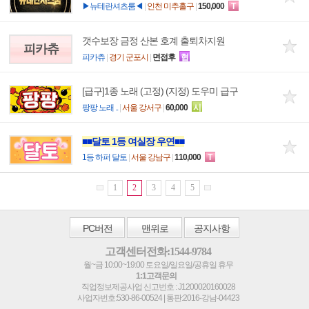
▶뉴테란셔츠룸◀
|
인천 미추홀구
|
150,000
T
갯수보장 금정 산본 호계 출퇴차지원
피카츄
피카츄
|
경기 군포시
|
면접후
협
[급구]1종 노래 (고정) (지정) 도우미 급구
팡팡 노래 ..
|
서울 강서구
|
60,000
시
■■달토 1등 여실장 우연■■
1등 하퍼 달토
|
서울 강남구
|
110,000
T
1
2
3
4
5
PC
버전
맨위로
공지사항
고객센터전화:1544-9784
월~금 10:00~19:00 토요일/일요일/공휴일 휴무
1:1고객문의
직업정보제공사업 신고번호 : J1200020160028
사업자번호:530-86-00524 | 통판:2016-강남-04423