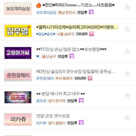
■천안■하퍼17ooooㅡ기모노ㅡ셔츠등등■
보도계의삼성
보도계의삼성
|
충남 천안시
|
면접후
협
♥갤럭시가라오케♥송파최고티씨10만♥이벤트중♥평균10개♥
♥잠실♥송파♥
|
서울 송파구
|
150,000
T
♥♥TC인상 손님 많은 업소♥♥초보환영♥♥♥
❤..
|
울산 남구
|
면접후
협
NO진상 술강요X 갯수보장 당일결제 공주님모집
온천장체리
온천장 체리
|
부산 동래구
|
100,000
T
●● 분당 매니저 최고 대우 ●●
원프로
|
경기 전지역
|
면접후
협
안양 군포 갯수보장
피카츄
피카츄
|
경기 광명시
|
면접후
협