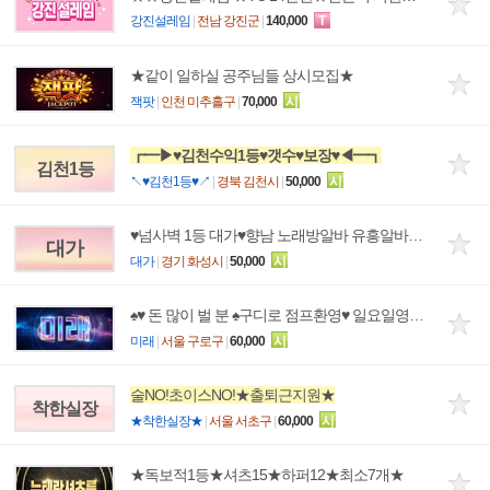
강진설레임
|
전남 강진군
|
140,000
T
★같이 일하실 공주님들 상시모집★
잭팟
|
인천 미추홀구
|
70,000
시
┏━▶♥김천수익1등♥갯수♥보장♥◀━┓
김천1등
↖♥김천1등♥↗
|
경북 김천시
|
50,000
시
♥넘사벽 1등 대가♥향남 노래방알바 유흥알바♥출퇴근지원♥
대가
대가
|
경기 화성시
|
50,000
시
♠♥ 돈 많이 벌 분 ♠구디로 점프환영♥ 일요일영업♥아침까지일많아요♥
미래
|
서울 구로구
|
60,000
시
술NO!초이스NO!★출퇴근지원★
착한실장
★착한실장★
|
서울 서초구
|
60,000
시
★독보적1등★셔츠15★하퍼12★최소7개★