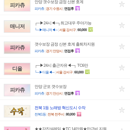
안양 갯수보장 금정 산본 호계
피카츄
피카츄
|
경기 수원시
|
면접후
협
┌─▶24시◀─┐최고대우 주야가능
매니저
└─▶매니저◀─
|
서울 강서구
|
60,000
시
갯수보장 금정 산본 호계 출퇴차지원
피카츄
피카츄
|
경기 안양시
|
면접후
협
┌─▶24시 출근자유◀─┐ TC6만
디올
└─▶디올◀─
|
서울 강서구
|
60,000
시
안양 군포 갯수보장
피카츄
피카츄
|
경기 안산시
|
면접후
협
전북 1등 노래방 혁신도시 수작
전북1등
|
전북 전주시
|
80,000
T
★★강진설레임 ★TC 14만원★만근비 지원★숙소 지원★★