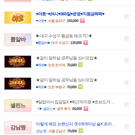
♥야호~♥24시♥365일♥운영♥지원금팍팍♥
♥야호♥
|
서울 송파구
|
150,000
T
▶대구 수성구 황금동 체크 TC◀
룸알바
■룸알바■
|
대구 수성구
|
130,000
T
★같이 일하실 공주님들 상시모집★
■젝팟■
|
인천 전지역
|
70,000
시
★같이 일하실 공주님들 상시모집★
■젝팟■
|
인천 부평구
|
70,000
시
♥일없어서 집갈일X ♥퇴근차지원 ♥초보도가능 편한 분위기
셀린느
┗▶ 셀린느♥
|
광주 북구
|
60,000
T
이렇게 해요 논현신사 갯수8개이상 술X 초이스X
강남짱
강남 짱
|
서울 강남구
|
70,000
시