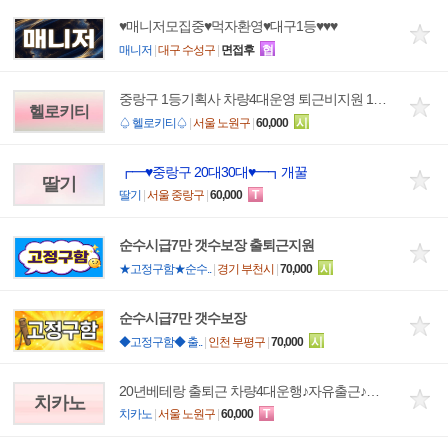
♥매니저모집중♥먹자환영♥대구1등♥♥♥
매니저
|
대구 수성구
|
면접후
협
중랑구 1등기획사 차량4대운영 퇴근비지원 10개가능 중랑 성북 광진 노원 동대문 구리
헬로키티
♤ 헬로키티♤
|
서울 노원구
|
60,000
시
┏━♥중랑구 20대30대♥━┓개꿀
딸기
딸기
|
서울 중랑구
|
60,000
T
순수시급7만 갯수보장 출퇴근지원
★고정구함★순수..
|
경기 부천시
|
70,000
시
순수시급7만 갯수보장
◆고정구함◆ 출..
|
인천 부평구
|
70,000
시
20년베테랑 출퇴근 차량4대운행♪자유출근♪당일지급♪ 상봉 구리 노원 경기 중화 동대문
치카노
치카노
|
서울 노원구
|
60,000
T