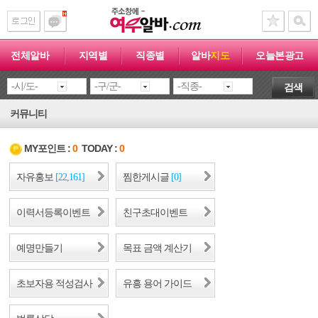
전체알바
지역별
직종별
알바
지도
오늘본광고
검색
커뮤니티
MY포인트 :
0
TODAY :
0
자유홍보
찜한게시글
[22,161]
[0]
이력서등록이벤트
친구초대이벤트
예명만들기
목표 금액 계산기
초보자용 적성검사
유흥 용어 가이드