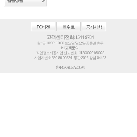
법률상담
PC
버전
맨위로
공지사항
고객센터전화:1544-9784
월~금 10:00~19:00 토요일/일요일/공휴일 휴무
1:1고객문의
직업정보제공사업 신고번호 : J1200020160028
사업자번호:530-86-00524 | 통판:2016-강남-04423
ⓒ FOXALBA.COM