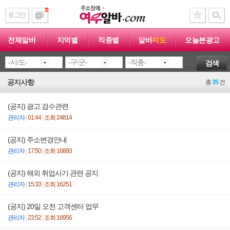
전체알바
지역별
직종별
알바
지도
오늘본광고
검색
공지사항
총
35
건
(공지) 광고 검수관련
관리자
|
01:44
|
조회 24814
(공지) 주소변경안내
관리자
|
17:50
|
조회 16893
(공지) 해외 취업사기 관련 공지
관리자
|
15:33
|
조회 16251
(공지) 20일 오전 고객센터 업무
관리자
|
23:52
|
조회 16956