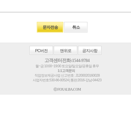
문자전송
취소
PC
버전
맨위로
공지사항
고객센터전화:1544-9784
월~금 10:00~19:00 토요일/일요일/공휴일 휴무
1:1고객문의
직업정보제공사업 신고번호 : J1200020160028
사업자번호:530-86-00524 | 통판:2016-강남-04423
ⓒ FOXALBA.COM