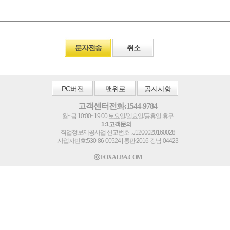
문자전송
취소
PC
버전
맨위로
공지사항
고객센터전화:1544-9784
월~금 10:00~19:00 토요일/일요일/공휴일 휴무
1:1고객문의
직업정보제공사업 신고번호 : J1200020160028
사업자번호:530-86-00524 | 통판:2016-강남-04423
ⓒ FOXALBA.COM