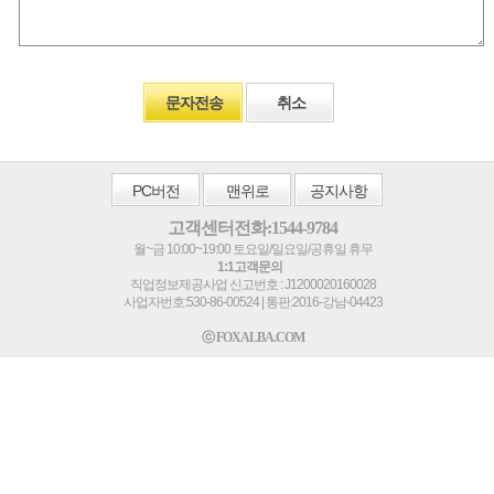
문자전송
취소
PC
버전
맨위로
공지사항
고객센터전화:1544-9784
월~금 10:00~19:00 토요일/일요일/공휴일 휴무
1:1고객문의
직업정보제공사업 신고번호 : J1200020160028
사업자번호:530-86-00524 | 통판:2016-강남-04423
ⓒ FOXALBA.COM