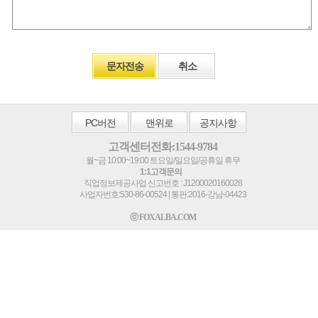
문자전송
취소
PC
버전
맨위로
공지사항
고객센터전화:1544-9784
월~금 10:00~19:00 토요일/일요일/공휴일 휴무
1:1고객문의
직업정보제공사업 신고번호 : J1200020160028
사업자번호:530-86-00524 | 통판:2016-강남-04423
ⓒ FOXALBA.COM