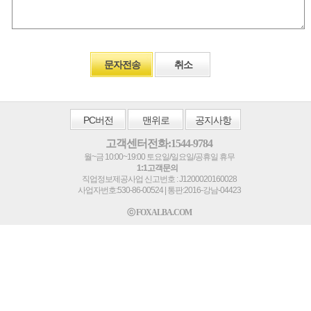
문자전송
취소
PC
버전
맨위로
공지사항
고객센터전화:1544-9784
월~금 10:00~19:00 토요일/일요일/공휴일 휴무
1:1고객문의
직업정보제공사업 신고번호 : J1200020160028
사업자번호:530-86-00524 | 통판:2016-강남-04423
ⓒ FOXALBA.COM