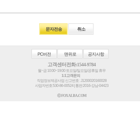
문자전송
취소
PC
버전
맨위로
공지사항
고객센터전화:1544-9784
월~금 10:00~19:00 토요일/일요일/공휴일 휴무
1:1고객문의
직업정보제공사업 신고번호 : J1200020160028
사업자번호:530-86-00524 | 통판:2016-강남-04423
ⓒ FOXALBA.COM