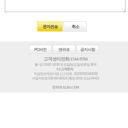
문자전송
취소
PC
버전
맨위로
공지사항
고객센터전화:1544-9784
월~금 10:00~19:00 토요일/일요일/공휴일 휴무
1:1고객문의
직업정보제공사업 신고번호 : J1200020160028
사업자번호:530-86-00524 | 통판:2016-강남-04423
ⓒ FOXALBA.COM