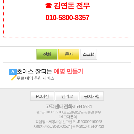
☎ 김연돈 전무
010-5800-8357
전화
문자
스크랩
초이스 잘되는
예명 만들기
무료 예명 추천 서비스
PC
버전
맨위로
공지사항
고객센터전화:1544-9784
월~금 10:00~19:00 토요일/일요일/공휴일 휴무
1:1고객문의
직업정보제공사업 신고번호 : J1200020160028
사업자번호:530-86-00524 | 통판:2016-강남-04423