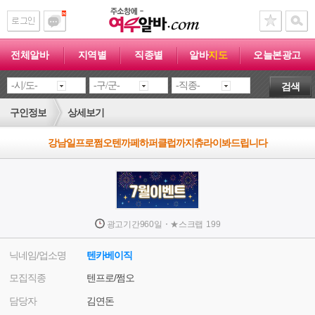
전체알바
지역별
직종별
알바
지도
오늘본광고
검색
구인정보
상세보기
강남일프로쩜오텐까페하퍼클럽까지츄라이봐드립니다
·
광고기간
960일
★
스크랩
199
닉네임/업소명
텐카베이직
모집직종
텐프로/쩜오
담당자
김연돈