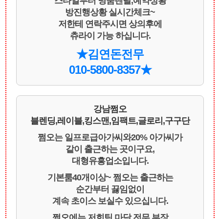
스타일부터 명품렌탈,예약상황
방진행상황 실시간체크~
저한테 연락주시면 상의후에
츄라이 가능 하십니다.
★김연돈전무
010-5800-8357★
강남쩜오
블렌딩,레이블,킹스맨,임팩트,글로리,구구단
쩜오는 일프로급아가씨와20% 아가씨가
같이 출근하는 곳이구요,
대형유흥업소입니다.
기본룸40개이상~ 쩜오는 출근하는
순간부터 끓임없이
계속 초이스 보실수 있으십니다.
쩜오에는 저희팀 마담,전무,부장