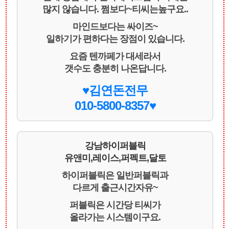
많지 않습니다. 쩜보다~티씨는높구요..
마인드보다는 싸이즈~
일하기가 편하다는 장점이 있습니다.
요즘 텐까페가 대세라서
갯수도 충분히 나온답니다.
♥김연돈전무
010-5800-8357♥
강남하이퍼블릭
유앤미,레이스,퍼펙트,달토
하이퍼블릭은 일반퍼블릭과
다르게 출근시간자유~
퍼블릭은 시간당 티씨가
올라가는 시스템이구요.