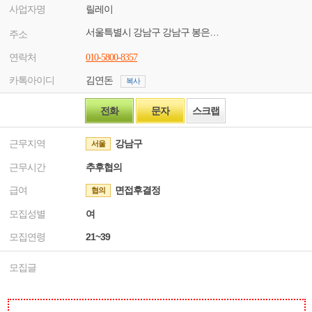
사업자명
릴레이
서울특별시 강남구 강남구 봉은사로 137번지
주소
연락처
010-5800-8357
카톡아이디
김연돈
복사
전화
문자
스크랩
근무지역
강남구
서울
근무시간
추후협의
급여
면접후결정
협의
모집성별
여
모집연령
21~39
모집글