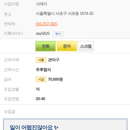
사업자명
스테이
서울특별시 서초구 서초동 1574-15
주소
연락처
010-2557-5825
카톡아이디
star5825
복사
전화
문자
스크랩
근무지역
관악구
서울
근무시간
추후협의
급여
70,000원
시급
모집성별
여
모집연령
20-40
모집글
일이 어렵진않아요 ✨