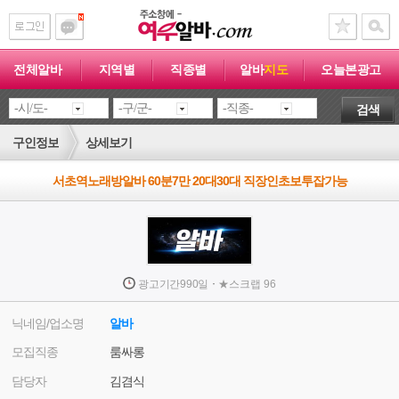
전체알바
지역별
직종별
알바
지도
오늘본광고
검색
구인정보
상세보기
서초역노래방알바 60분7만 20대30대 직장인초보투잡가능
·
광고기간
990일
★
스크랩
96
닉네임/업소명
알바
모집직종
룸싸롱
담당자
김겸식