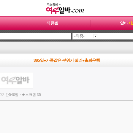
직종별
알바
지
365일●가족같은 분위기 젤리●출퇴운행
·
고기간
540일
★
스크랩
35