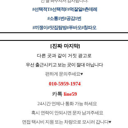
긴 글 봐주셔서 감사합니다.
#선택적T
#선택적F#먹잘알#츤데레
#소통1번#공감1번
#끼쟁이#맛집탐방#푸바오#칭따오
[진짜
마지막]
다른 곳과 같이 거짓 광고로
우선 출근시키고 보는 곳이 절대 아닙니다
편하게 문의주세요
♥
010-5959-1974
카톡
line59
24
시간 언제나 통화 가능 하세요
혹시 연락이 안되시면 문자 남겨주세요
면접 택시비 지원 또는 차량으로 모시러 갑니다♥