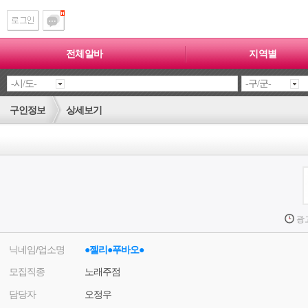
전체알바
지역별
구인정보
상세보기
광
닉네임/업소명
●젤리●푸바오●
모집직종
노래주점
담당자
오정우