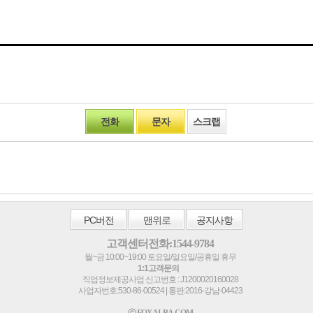
전화
문자
스크랩
PC
버전
맨위로
공지사항
고객센터전화:1544-9784
월~금 10:00~19:00 토요일/일요일/공휴일 휴무
1:1고객문의
직업정보제공사업 신고번호 : J1200020160028
사업자번호:530-86-00524 | 통판:2016-강남-04423