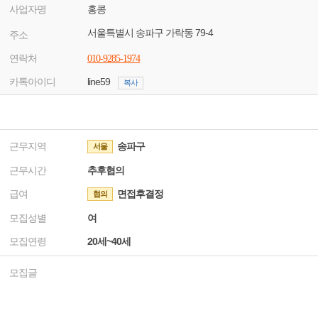
사업자명
홍콩
서울특별시 송파구 가락동 79-4
주소
연락처
010-9285-1974
카톡아이디
line59
복사
근무지역
송파구
서울
근무시간
추후협의
급여
면접후결정
협의
모집성별
여
모집연령
20세~40세
모집글