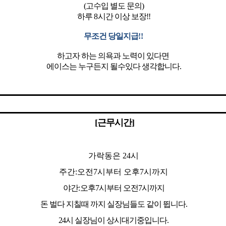
(고수입 별도 문의)
하루
8
시간 이상 보장!!
무조건 당일지급
!!
하고자 하는 의욕과 노력이 있다면
에이스는 누구든지 될수있다 생각합니다.
[
근무시간]
가락동은
24
시
주간
:
오전7시부터 오후7시까지
야간
:
오후7시부터 오전7시까지
돈 벌다 지칠때 까지 실장님들도 같이 뜁니다.
24시 실장님이 상시대기중입니다.