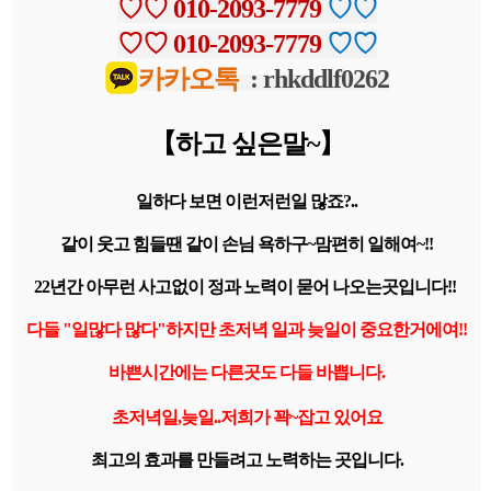
♡
♡
010-2093-7779
♡
♡
♡
♡
010-2093-7779
♡
♡
카카오톡
: rhkddlf0262
【하고 싶은말~
】
일하다 보면 이런저런일 많죠?..
같이 웃고 힘들땐 같이 손님 욕하구~맘편히 일해여~!!
22년간 아무런 사고없이 정과 노력이 묻어 나오는곳입니다!!
다들 "일많다 많다"하지만 초저녁 일과 늦일이 중요한거에여!!
바쁜시간에는 다른곳도 다들 바쁩니다.
초저녁일,늦일..저희가 꽉~잡고 있어요
최고의 효과를 만들려고 노력하는 곳입니다.