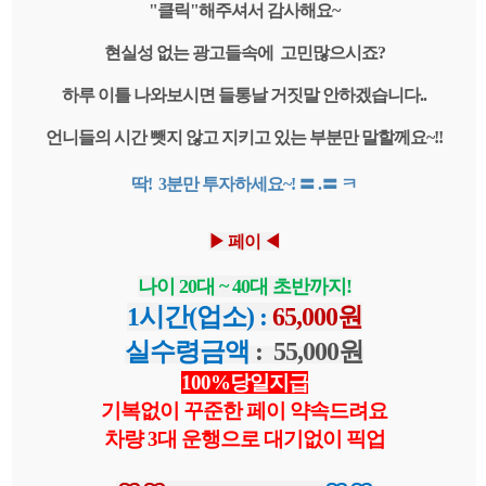
"클릭"해주셔서 감사해요~
현실성 없는 광고들속에 고민많으시죠?
하루 이틀 나와보시면 들통날 거짓말 안하겠습니다..
언니들의 시간 뺏지 않고 지키고 있는 부분만 말할께요~!!
딱! 3분만 투자하세요~! 〓 .〓 ㅋ
▶ 페이 ◀
나이 20대 ~ 40대 초반까지!
1시간(업소) :
65,000원
실수령금액
:
55,000원
100%당일지급
기복없이 꾸준한 페이 약속드려요
차량 3대 운행으로 대기없이 픽업