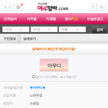
전체알바
지역별
직종별
알바
지도
오늘본광고
검색
구인정보
상세보기
양재0티어 365근무 퇴근비지원~
아우디
·
광고기간
1,200일
★
스크랩
64
닉네임/업소명
★아우디★
모집직종
노래주점
담당자
손광일