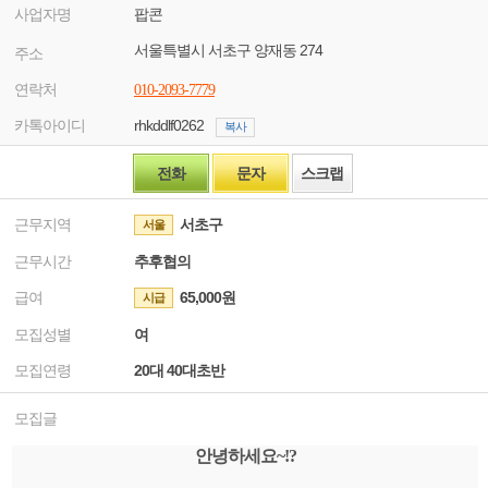
사업자명
팝콘
서울특별시 서초구 양재동 274
주소
연락처
010-2093-7779
카톡아이디
rhkddlf0262
복사
전화
문자
스크랩
근무지역
서초구
서울
근무시간
추후협의
급여
65,000원
시급
모집성별
여
모집연령
20대 40대초반
모집글
안녕하세요~!?