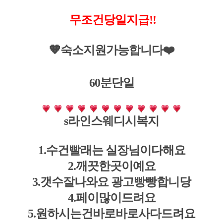
무조건당일지급!!
🧡숙소지원가능합니다❤️
60분단일
s라인스웨디시복지
1.수건빨래는 실장님이다해요
2.깨끗한곳이예요
3.갯수잘나와요 광고빵빵합니당
4.페이많이드려요
5.원하시는건바로바로사다드려요