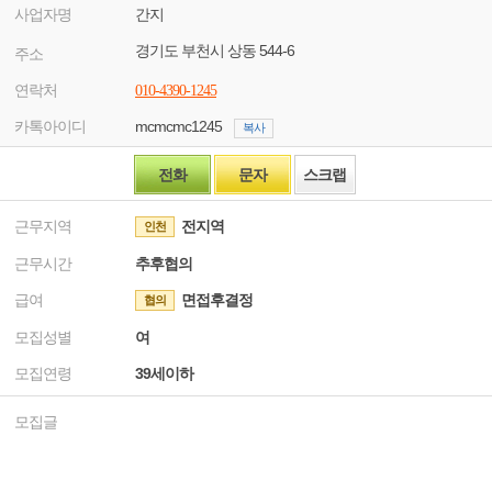
사업자명
간지
경기도 부천시 상동 544-6
주소
연락처
010-4390-1245
카톡아이디
mcmcmc1245
복사
전화
문자
스크랩
근무지역
전지역
인천
근무시간
추후협의
급여
면접후결정
협의
모집성별
여
모집연령
39세이하
모집글