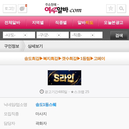
전체알바
지역별
직종별
알바
지도
오늘본광고
검색
구인정보
상세보기
송도최강▶복지최강▶갯수최강▶1등팀▶고페이
·
광고기간
480일
★
스크랩
25
닉네임/업소명
송도1등스웨
모집직종
마사지
담당자
곽화자