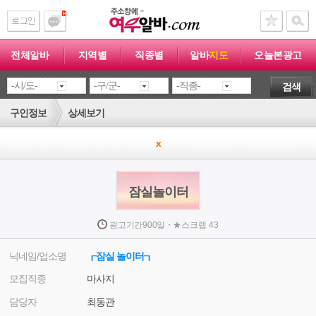
전체알바
지역별
직종별
알바
지도
오늘본광고
검색
구인정보
상세보기
x
잠실놀이터
·
광고기간
900일
★
스크랩
43
닉네임/업소명
┎잠실 놀이터┒
모집직종
마사지
담당자
최동관