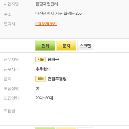
사업자명
팜팜체형관리
대전광역시 서구 월평동 255
주소
연락처
010-6826-9881
전화
문자
스크랩
근무지역
송파구
서울
근무시간
추후협의
급여
면접후결정
협의
모집성별
여
모집연령
20대~30대
모집글