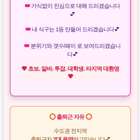
👑
가식없이 진심으로 대해 드리겠습니다
💕
👑
내 식구는 1등 만들어 드리겠습니다💕
👑
분위기와 갯수/페이 로 보여드리겠습니
다💕
💖 초보. 알바. 투잡. 대학생. 타지역 대환영
💖
⭕
출퇴근 자유
⭕
수도권 전지역
출퇴근차
7대 운영
하고있습니다💕