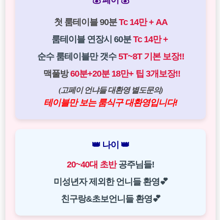
첫 룸테이블 90분
Tc 14만 + AA
룸테이블 연장시 60분
Tc 14만 +
순수 룸테이블만 갯수
5T~8T 기본 보장!!
맥풀방
60분+20분 18만+ 팁 3개보장!!
(고페이 언냐들 대환영 별도문의)
테이블만 보는 룸식구 대환영입니다!
👑 나이 👑
20~40대 초반
공주님들!
미성년자 제외한 언니들 환영💕
친구랑&초보언니들 환영💕