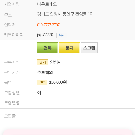
사업자명
나우로데오
경기도 안양시 동안구 관양동 1602-5
주소
연락처
010-7777-2797
카톡아이디
jojo77770
복사
전화
문자
스크랩
근무지역
안양시
경기
근무시간
추후협의
급여
150,000원
TC
모집성별
여
모집연령
모집글