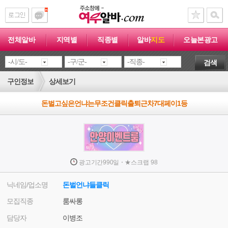
전체알바
지역별
직종별
알바
지도
오늘본광고
검색
구인정보
상세보기
돈벌고싶은언냐는무조건클릭출퇴근차7대페이1등
·
광고기간
990일
★
스크랩
98
닉네임/업소명
돈벌언냐들클릭
모집직종
룸싸롱
담당자
이병조