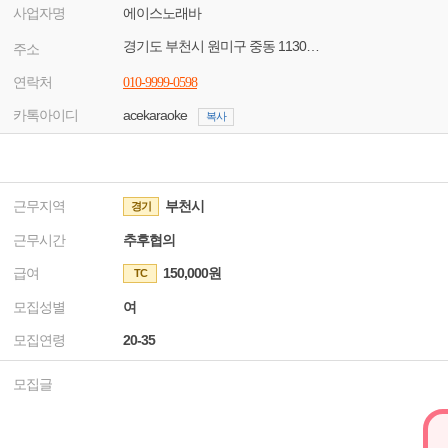
사업자명
에이스노래바
경기도 부천시 원미구 중동 1130-13
주소
연락처
010-9999-0598
카톡아이디
acekaraoke
복사
근무지역
부천시
경기
근무시간
추후협의
급여
150,000원
TC
모집성별
여
모집연령
20-35
모집글