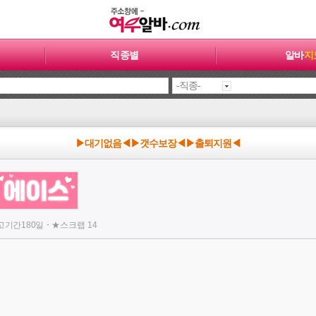
직종별
알바
지
▶대기없음◀▶갯수보장◀▶출퇴지원◀
·
고기간
180일
★
스크랩
14