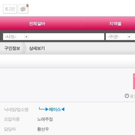
전체알바
지역별
구인정보
상세보기
광
닉네임/업소명
┗━▶에이스◀
모집직종
노래주점
담당자
황선우