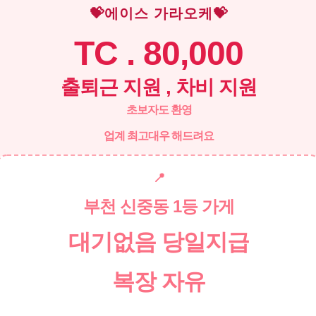
💝에이스 가라오케💝
TC . 80,000
출퇴근 지원 , 차비 지원
초보자도 환영
업계 최고대우 해드려요
📍
부천 신중동 1등 가게
대기없음 당일지급
복장 자유