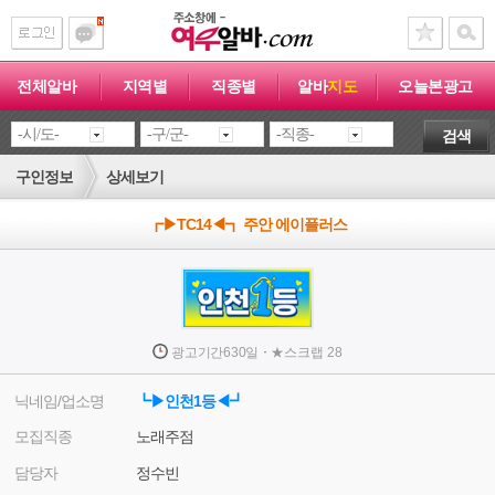
전체알바
지역별
직종별
알바
지도
오늘본광고
검색
구인정보
상세보기
┏▶TC14◀┓ 주안 에이플러스
·
광고기간
630일
★
스크랩
28
닉네임/업소명
┗▶인천1등◀┛
모집직종
노래주점
담당자
정수빈