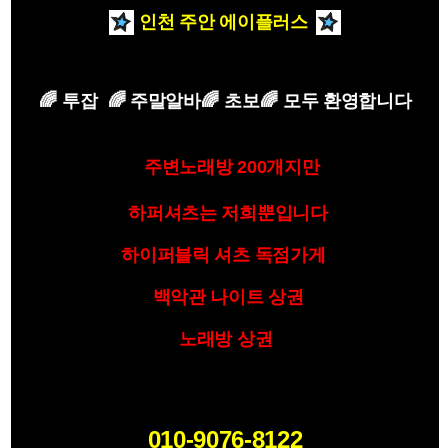
인천 주안
에이플러스
🌈
투잡 🌈 주말알바
🌈
초보
🌈
모두 환영합니다
주변노래방 200개지만
하퍼셔츠는 저희뿐입니다
하이퍼블릭 셔츠 독점가게
백악관 나이트 상권
노래방 상권
010-9076-8122