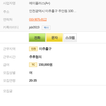
사업자명
에이플러스(A+)
인천광역시 미추홀구 주안동 1007-4
주소
연락처
010-9076-8122
카톡아이디
jsb0919
복사
전화
문자
스크랩
근무지역
미추홀구
인천
근무시간
추후협의
급여
150,000원
TC
모집성별
여
모집연령
20-35
모집글