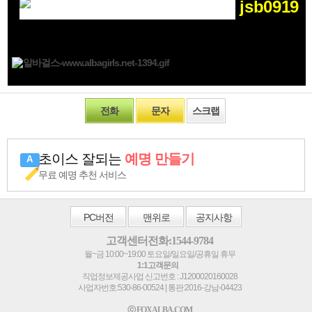
jsb0919
전화
문자
스크랩
초이스 잘되는
예명 만들기
무료 예명 추천 서비스
PC
버전
맨위로
공지사항
고객센터전화:1544-9784
월~금 10:00~19:00 토요일/일요일/공휴일 휴무
1:1고객문의
직업정보제공사업 신고번호 : J1200020160028
사업자번호:530-86-00524 | 통판:2016-강남-04423
ⓒ FOXALBA.COM