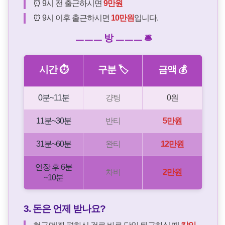
⏰ 9시 전 출근하시면
9만원
⏰ 9시 이후 출근하시면
10만원
입니다.
ㅡㅡㅡ 방 ㅡㅡㅡ 🛎️
시간 ⏱️
구분 🏷️
금액 💰
0분~11분
걍팅
0원
11분~30분
반티
5만원
31분~60분
완티
12만원
연장 후 6분
차비
2만원
~10분
3. 돈은 언제 받나요?