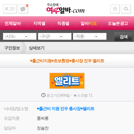
전체알바
지역별
직종별
알바
지도
오늘본광고
검색
구인정보
상세보기
♥출근비지원♥초보환영♥총사장 진우 엘리트
·
광고기간
900일
★
스크랩
71
닉네임/업소명
♥출근비 지원 진우 총사장♥엘리트
모집직종
룸싸롱
담당자
정솔찬