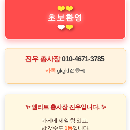
❤️
❤️
초보환영
❤️
❤️
진우 총사장
010-4671-3785
카톡
gkgkh2
💬📲
✨ 엘리트 총사장 진우입니다. ✨
가게에 제일 힘 있고,
방 갯수도
1등
입니다.