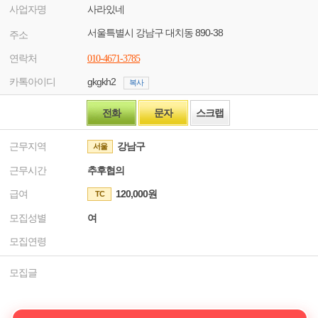
사업자명
사라있네
서울특별시 강남구 대치동 890-38
주소
연락처
010-4671-3785
카톡아이디
gkgkh2
복사
전화
문자
스크랩
근무지역
강남구
서울
근무시간
추후협의
급여
120,000원
TC
모집성별
여
모집연령
모집글