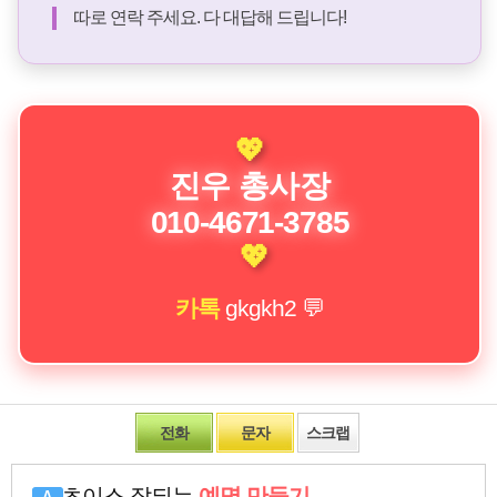
따로 연락 주세요. 다 대답해 드립니다!
💖
진우 총사장
010-4671-3785
💖
카톡
gkgkh2
💬
전화
문자
스크랩
초이스 잘되는
예명 만들기