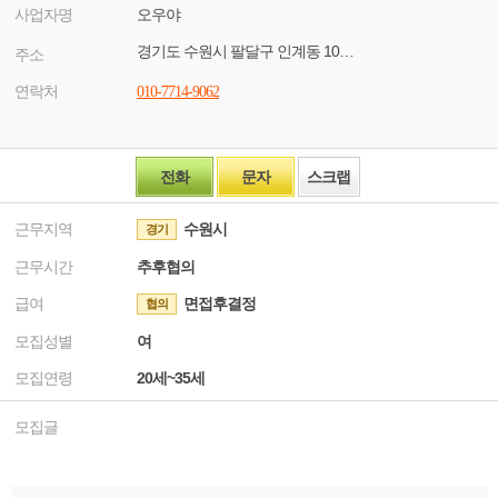
사업자명
오우야
경기도 수원시 팔달구 인계동 1039-5
주소
연락처
010-7714-9062
전화
문자
스크랩
근무지역
수원시
경기
근무시간
추후협의
급여
면접후결정
협의
모집성별
여
모집연령
20세~35세
모집글