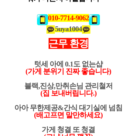
010-7714-9062
5uya1004
근무 환경
텃세 아에 0.1도 없는샵
(가게 분위기 진짜 좋습니다)
블랙,진상,만취손님 관리철저
(집 보내버립니다.)
아아 무한제공&간식 대기실에 넘침
(배고프면 말만하세요)
가게 청결 또 청결