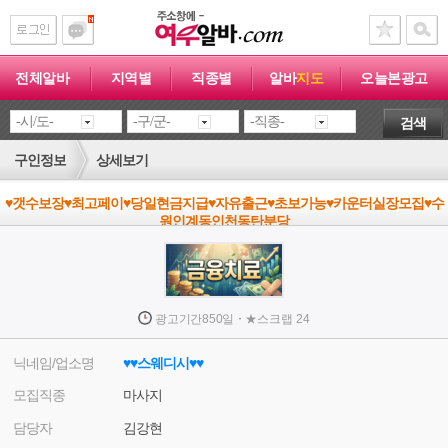
전체알바
지역별
직종별
알바
지도
오늘본광고
검색
구인정보
상세보기
♥갯수보장♥최고페이♥당일현금지급♥자유출근♥초보가능♥카운터실장모집♥수
원인계동인천동탄분당
·
광고기간
850일
★
스크랩
24
닉네임/업소명
♥♥스웨디시♥♥
모집직종
마사지
담당자
김강현