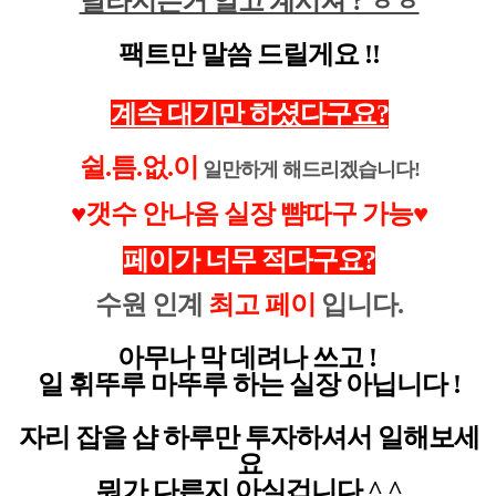
달라지는거 알고 계시져 ? ㅎㅎ
팩트만 말씀 드릴게요 !!
계속 대기만 하셨다구요?
쉴.틈.없.이
일만하게 해드리겠습니다!
♥
갯수 안나옴 실장 뺨따구 가능♥
페이가 너무 적다구요?
수원 인계
최고 페이
입니다.
아무나 막 데려나 쓰고 !
일 휘뚜루 마뚜루 하는 실장 아닙니다 !
자리 잡을 샵 하루만 투자하셔서 일해보세
요
뭐가 다른지 아실겁니다 ^ ^