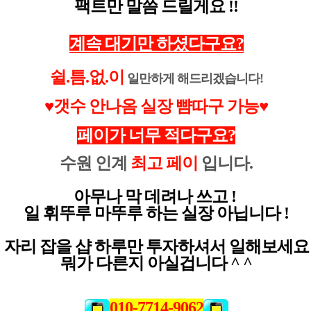
팩트만 말씀 드릴게요 !!
계속 대기만 하셨다구요?
쉴.틈.없.이
일만하게 해드리겠습니다!
♥
갯수 안나옴 실장 뺨따구 가능♥
페이가 너무 적다구요?
수원 인계
최고 페이
입니다.
아무나 막 데려나 쓰고 !
일 휘뚜루 마뚜루 하는 실장 아닙니다 !
자리 잡을 샵 하루만 투자하셔서 일해보세요
뭐가 다른지 아실겁니다 ^ ^
010-7714-9062