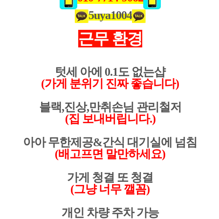
5uya1004
근무 환경
텃세 아에 0.1도 없는샵
(가게 분위기 진짜 좋습니다)
블랙,진상,만취손님 관리철저
(집 보내버립니다.)
아아 무한제공&간식 대기실에 넘침
(배고프면 말만하세요)
가게 청결 또 청결
(그냥 너무 깰꼼)
개인 차량 주차 가능