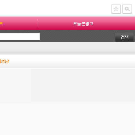
도
오늘본광고
검색
택성남