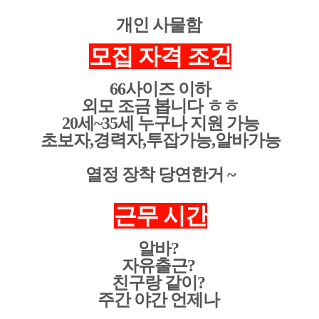
개인 사물함
모집 자격 조건
66사이즈 이하
외모 조금 봅니다 ㅎㅎ
20세~35세 누구나 지원 가능
초보자,경력자,투잡가능,알바가능
열정 장착 당연한거 ~
근무 시간
알바?
자유출근?
친구랑 같이?
주간 야간 언제나