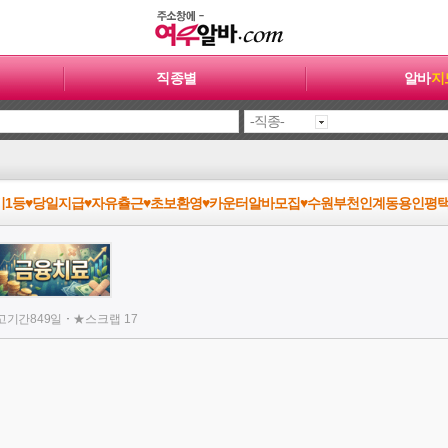
직종별
알바
지
기1등♥당일지급♥자유츌근♥초보환영♥카운터알바모집♥수원부천인계동용인평
·
고기간
849일
★
스크랩
17