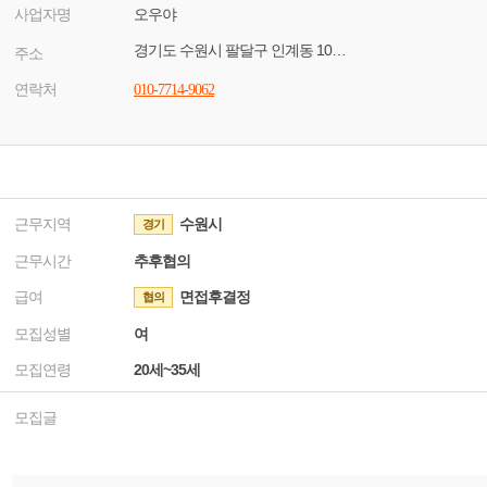
사업자명
오우야
경기도 수원시 팔달구 인계동 1039-5
주소
연락처
010-7714-9062
근무지역
수원시
경기
근무시간
추후협의
급여
면접후결정
협의
모집성별
여
모집연령
20세~35세
모집글