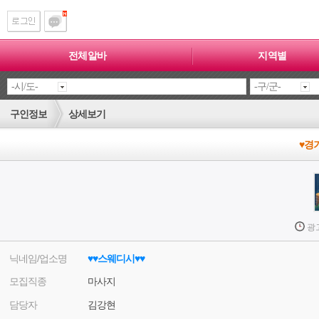
전체알바
지역별
구인정보
상세보기
♥경
광
닉네임/업소명
♥♥스웨디시♥♥
모집직종
마사지
담당자
김강현