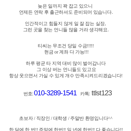
늦은 일까지 꽉 잡고 있으니
언제든 연락 후 출근하셔도 준비되어 있습니다.
인간적이고 힘들지 않게 일
잘 잡는
실장,
그런 곳을
찾는 언니들
많을 거라
생각해요.
티씨는 무조건
당일 수금!!!!!
현금 or 계좌
다 가능!!!
하루 평균
타 지역 대비
많이 벌어갑니다
그 이상
버는 언니들도
있고요
항상
웃으면서
가실 수
있게
개수
만족시켜드리겠습니다!
010-3289-1541
ttlst123
번호:
카톡:
초보자 / 직장인 / 대학생 / 주말반 환영입니다^^
한 달에 한 번!!
주말에 한번!!
일 년에
한번!! 다 좋습니다!!