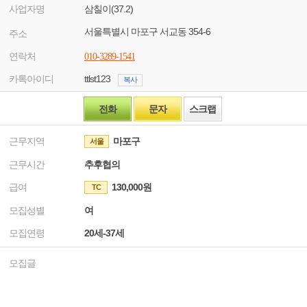
사업자명
삼칠이(37.2)
서울특별시 마포구 서교동 354-6
주소
연락처
010-3289-1541
카톡아이디
ttlst123
복사
전화
문자
스크랩
근무지역
마포구
서울
근무시간
추후협의
급여
130,000원
TC
모집성별
여
모집연령
20세-37세
모집글