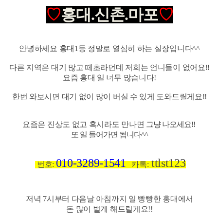
♡
홍대.신촌.마포
♡
안녕하세요
홍대1등 정말로 열심히 하는 실장입니다^^
다른 지역은 대기 많고 떼
초라던데
저희는 언니들이 없어요!!
요즘 홍대 일 너무 많습니다!
한번 와보시면 대기 없이 많이
버실 수
있게 도와드릴게요!!
요즘은 진상도 없고 혹시라도 만나면
그냥 나오세요!!
또
일 들어가면
됩니다^^
010-3289-1541
ttlst123
번호:
카톡:
저녁 7시부터 다음날 아침까지 일 빵빵한 홍대에서
돈 많이 벌게 해드릴게요!!