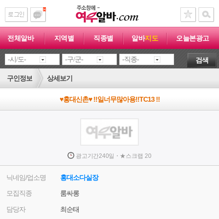
전체알바
지역별
직종별
알바
지도
오늘본광고
검색
구인정보
상세보기
♥홍대신촌♥ !!일너무많아용!!TC13 !!
·
광고기간
240일
★
스크랩
20
닉네임/업소명
홍대소다실장
모집직종
룸싸롱
담당자
최순태