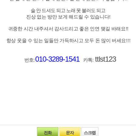
술
안 드셔도
되고 노래
못 불러도
되고
진상
없는 방만
보게 해드릴 수 있습니다!
귀중한 시간 내주셔서 감사드리고 좋은 인연
맺길 바래요!!
항상 웃을 수 있는 일들만 가득하시고 모두 돈 많이 버세요!!!
010-3289-1541
ttlst123
번호:
카톡:
전화
문자
스크랩