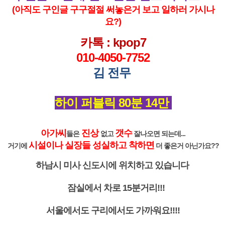
(아직도 구인글 구구절절 써놓은거 보고 일하러 가시나
요?)
카톡 : kpop7
010-4050-7752
김 전무
하이 퍼블릭 80분 14만
아가씨
진상
갯수
들은
없고
잘나오면 되는데...
시설이나 실장들 성실하고 착하면
거기에
더 좋은거 아닌가요??
하남시 미사 신도시에 위치하고 있습니다
잠실에서 차로 15분거리!!!
서울에서도 구리에서도 가까워요!!!!