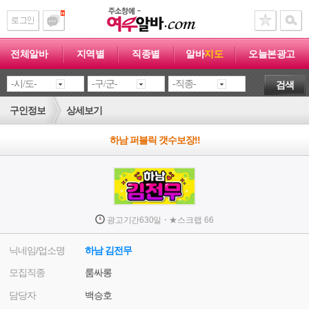
전체알바
지역별
직종별
알바
지도
오늘본광고
검색
구인정보
상세보기
하남 퍼블릭 갯수보장!!
·
광고기간
630일
★
스크랩
66
닉네임/업소명
하남 김전무
모집직종
룸싸롱
담당자
백승호