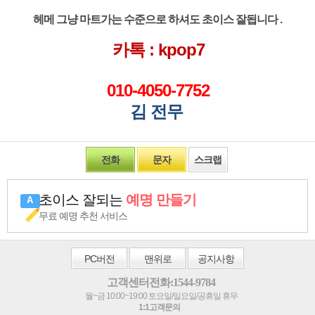
헤메 그냥 마트가는 수준으로 하셔도 초이스 잘됩니다 .
카톡 : kpop7
010-4050-7752
김 전무
전화
문자
스크랩
초이스 잘되는
예명 만들기
무료 예명 추천 서비스
PC
버전
맨위로
공지사항
고객센터전화:1544-9784
월~금 10:00~19:00 토요일/일요일/공휴일 휴무
1:1고객문의