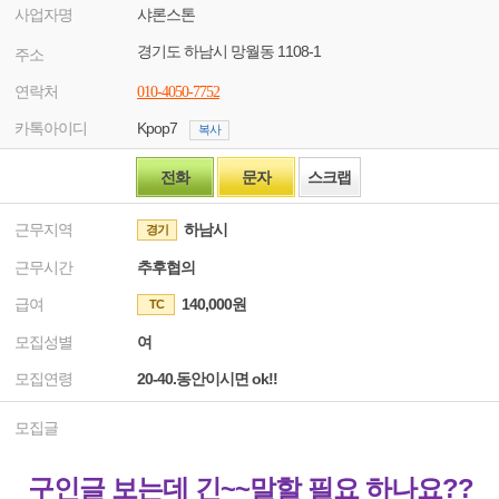
사업자명
샤론스톤
경기도 하남시 망월동 1108-1
주소
연락처
010-4050-7752
카톡아이디
Kpop7
복사
전화
문자
스크랩
근무지역
하남시
경기
근무시간
추후협의
급여
140,000원
TC
모집성별
여
모집연령
20-40.동안이시면 ok!!
모집글
구인글 보는데 긴~~말할 필요 하나요??