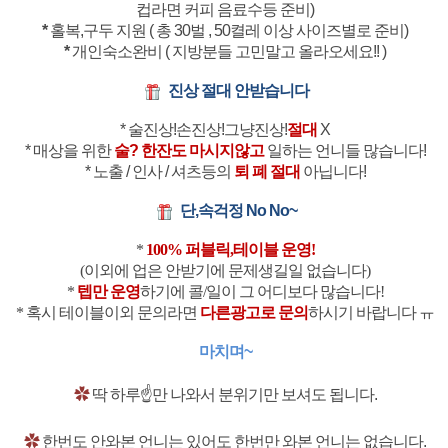
컵라면 커피 음료수등 준비)
*
홀복,구두 지원 ( 총 30벌 , 50켤레 이상 사이즈별로 준비)
*
개인숙소완비 ( 지방분들 고민말고 올라오세요!! )
진상 절대 안받습니다
* 술진상!손진상!그냥진상!
절대
X
* 매상을 위한
술? 한잔도 마시지않고
일하는 언니들 많습니다!
* 노출 / 인사 / 셔츠등의
퇴 폐 절대
아닙니다!
단,속걱정 No No~
*
100% 퍼블릭,테이블 운영!
(이외에 업은 안받기에 문제생길일 없습니다)
*
텝만 운영
하기에 콜/일이 그 어디보다 많습니다!
* 혹시 테이블이외 문의라면
다른광고로 문의
하시기 바랍니다 ㅠ
마치며~
✿
딱 하루☝️만 나와서 분위기만 보셔도 됩니다.
✿
한번도 안와본 언니는 있어도 한번만 와본 언니는 없습니다.