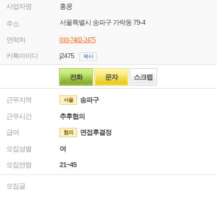
사업자명
홍콩
서울특별시 송파구 가락동 79-4
주소
연락처
010-7402-2475
카톡아이디
j2475
복사
전화
문자
스크랩
근무지역
송파구
서울
근무시간
추후협의
급여
면접후결정
협의
모집성별
여
모집연령
21~45
모집글