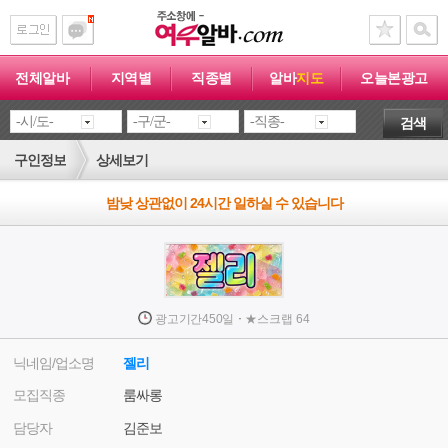
전체알바
지역별
직종별
알바
지도
오늘본광고
검색
구인정보
상세보기
밤낮 상관없이 24시간 일하실 수 있습니다
·
광고기간
450일
★
스크랩
64
닉네임/업소명
젤리
모집직종
룸싸롱
담당자
김준보