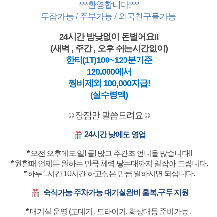
***환영합니다!***
투잡가능 / 주부가능 / 외국친구들가능
24시간 밤낮없이 돈벌어요!!
(새벽 , 주간 , 오후 쉬는시간없이)
한티(1T)100~120분기준
120.000에서
찡비제외 100,000지급!
(실수령액)
☺️장점만 말씀드려요☺️
24시간 낮에도 영업
*
오전,오후에도 일! 콜! 많고 주간조 언니들 많습니다!!
*
원할때 언제든 원하는 만큼 체력 닿는대까지 일잡아 드립니다.
*
하루 1시간 10시간 하고싶은 만큼 일하시면 되십니다.
숙식가능 주차가능 대기실완비 홀복,구두 지원
*
대기실 운영 (고데기 , 드라이기, 화장대등 준비가능 ,