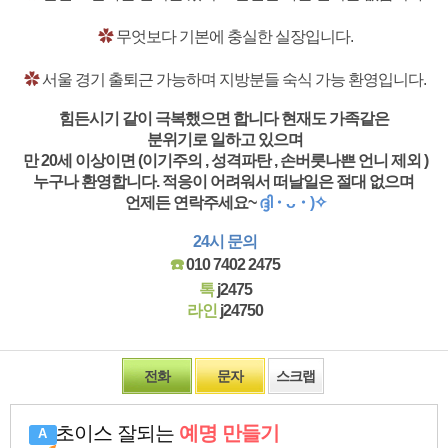
✿
무엇보다 기본에 충실한 실장입니다.
✿
서울 경기 출퇴근 가능하며 지방분들 숙식 가능 환영입니다.
힘든시기 같이 극복했으면 합니다 현재도 가족같은
분위기로 일하고 있으며
만 20세 이상이면 (이기주의 , 성격파탄 , 손버릇나쁜 언니 제외 )
누구나 환영합니다. 적응이 어려워서 떠날일은 절대 없으며
언제든 연락주세요~
ദ്ദി・ᴗ・)✧
24시 문의
☎️
010 7402 2475
톡
j2475
라인
j24750
전화
문자
스크랩
초이스 잘되는
예명 만들기