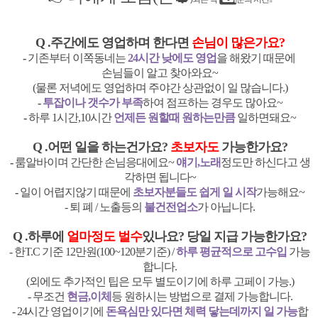
Q .주간에도 영업하며 한다면
손님이 많은가요?
-
기존부터 이쪽동네는
24시간 낮에도 영업
을 해왔기 때문에
손님들이 알고 찾아와요~
(물론 저녁에도 영업하며 주야간 상관없이 일 많습니다.)
-
투잡이나 갯수가 부족
하여 점프하는 경우도 많아요~
-
하루 1시간,10시간
언제든 원할때 원하는만큼
일하면돼요~
Q .어떤 일을 하는건가요?
초보자도
가능한가요?
-
룸알바이며 간단한 손님응대에요~
얘기,노래
정도만 하신다고 생
각하면 됩니다~
-
일이 어렵지않기 때문에
초보자분들도 쉽게 일 시작
가능해요~
- 퇴 폐 / 노출등의
불건전업소
가 아닙니다.
Q .하루에
얼마정도 벌수
있나요? 당일 지급 가능한가요?
- 한T.C 기준 12만원(100~120분기준) /
하루 평균적으로 고수입
가능
합니다.
(외에도 추가적인 팁은 모두 별도이기에 하루 고페이 가능.)
- 무조건
현금,이체
등 원하시는 방법으로 결제 가능합니다.
- 24시간 영업이기에
돈욕심만 있다면 체력 닿는데까지 일 가능
합