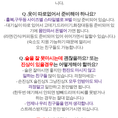
니다.
Q .옷이 따로없어서 준비해야 하나요?
-
홀복,구두등 사이즈별 스타일별로 30벌
이상 준비되어 있습니다.
- 대기실이 따로 있어서 고데기,드라이기,화장대등등 준비되어 있
기에
몸만와서 돈벌어
가면 됩니다.
(라면/간식/커피등도 준비되어 있어 쉬어가면서 일할수 있습니다.)
(숙소도 지원 가능하기 때문에 멀리서
오는 친구들도 가능합니다.)
Q .
술을 잘 못마시는데
괜찮을까요? 또는
진상이 있을경우
는 어떻게해야 할까요?
- 술은 잘마시면 좋지만
한잔도 마시지 않고
일하는 친구들
많이 있습니다. 걱정마세요~
- 손진상X 술진상X 그냥진상X
모두 안받아도 되니
걱정말고
일만하고 돈만벌면 됩니다.
(한두번 얘기해서 안되면 방빼드리며 티씨를 못받거나
하는 경우는 절대 없습니다.)
-
언제나 우리 친구들을 먼저 생각합니다
.
스트레스받지않고 돈만 벌어가시면 되십니다.