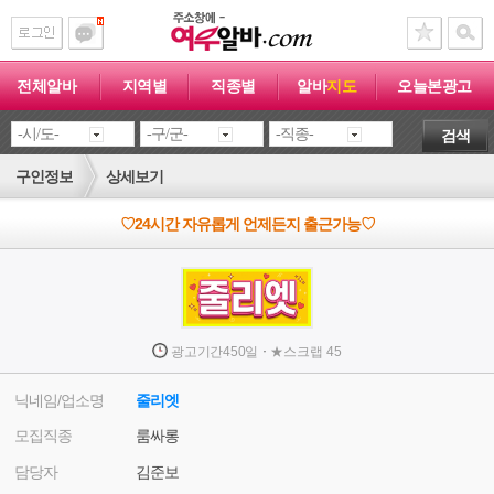
전체알바
지역별
직종별
알바
지도
오늘본광고
검색
구인정보
상세보기
♡24시간 자유롭게 언제든지 출근가능♡
·
광고기간
450일
★
스크랩
45
닉네임/업소명
줄리엣
모집직종
룸싸롱
담당자
김준보