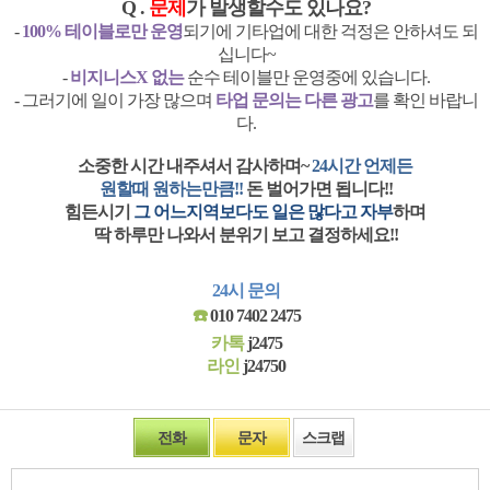
Q .
문제
가 발생할수도 있나요?
-
100% 테이블로만 운영
되기에 기타업에 대한 걱정은 안하셔도 되
십니다~
-
비지니스X 없는
순수 테이블만 운영중에 있습니다.
- 그러기에 일이 가장 많으며
타업 문의는 다른 광고
를 확인 바랍니
다.
소중한 시간 내주셔서 감사하며~
24시간 언제든
원할때 원하는만큼!!
돈 벌어가면 됩니다!!
힘든시기
그 어느지역보다도 일은 많다고 자부
하며
딱 하루만 나와서 분위기 보고 결정하세요!!
24시 문의
☎️
010 7402 2475
카톡
j2475
라인
j24750
전화
문자
스크랩