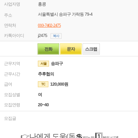
사업자명
홍콩
서울특별시 송파구 가락동 79-4
주소
연락처
010-7402-2475
카톡아이디
j2475
복사
전화
문자
스크랩
근무지역
송파구
서울
근무시간
추후협의
급여
120,000원
TC
모집성별
여
모집연령
20~40
모집글
👉나에게 도움(돈💲
1️⃣
)되는 딱
분의 시간!!