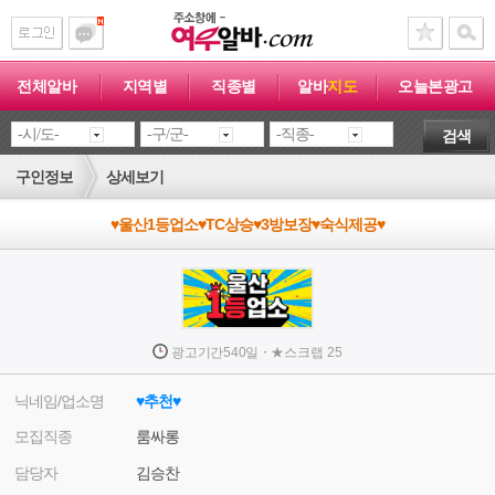
전체알바
지역별
직종별
알바
지도
오늘본광고
검색
구인정보
상세보기
♥울산1등업소♥TC상승♥3방보장♥숙식제공♥
·
광고기간
540일
★
스크랩
25
닉네임/업소명
♥추천♥
모집직종
룸싸롱
담당자
김승찬