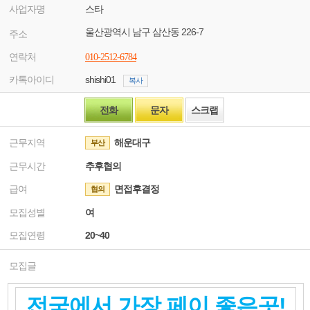
사업자명
스타
울산광역시 남구 삼산동 226-7
주소
연락처
010-2512-6784
카톡아이디
shishi01
복사
전화
문자
스크랩
근무지역
해운대구
부산
근무시간
추후협의
급여
면접후결정
협의
모집성별
여
모집연령
20~40
모집글
전국에서 가장 페이 좋은곳!