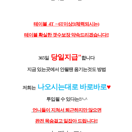
테이블 4T ~ 6T이상!!(체력되시는)
테이블 확실한 갯수보장 약속드리겠습니다!!
당일지급"
365일
합니다
지금 있는곳에서 안될땐 옴기는것도 방법
나오시는대로 바로바로
♥
저희는
투입될 수 있다는!!^-^
언니들이 지쳐서 퇴근하지만 않으면
완전 목숨걸고 일잡아 드립니다!!