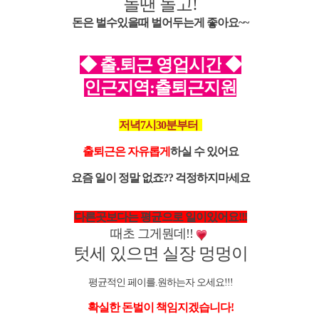
놀땐 놀고!
돈은 벌수있을때 벌어두는게 좋아요~~
◆ 출.퇴근 영업시간
◆
인근지역:출퇴근지원
저녁7시30분부터
출퇴근은 자유롭게
하실 수 있어요
요즘 일이 정말 없죠?? 걱정하지마세요
다른곳보다는 평균으로 일이있어요!!!
때초 그게뭔데!!
텃세 있으면 실장 멍멍이
평균적인 페이를.원하는자 오세요!!!
확실한 돈벌이 책임지겠습니다!