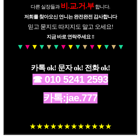
비.교.거.부
다른 실장들과
합니다.
저희를 찾아오신 언니는 완전완전 감사합니다
믿고 묻지도 따지지도 말고 오세요!
지금 바로 연락주세요 !!
▼
▼
▼
▼
▼
▼
▼
▼
▼
▼
▼
▼
▼
▼
▼
카톡 ok! 문자 ok! 전화 ok!
☎ 010 5241 2593
카톡:jae.777
★ ★ ★
★ ★ ★
★ ★ ★
★ ★ ★