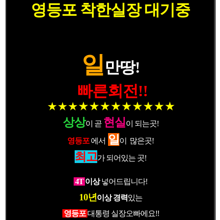
영등포 착한실장 대기중
일
만땅!
빠른회전!!
★ ★ ★
★ ★ ★
★ ★ ★
★ ★ ★
상상
현실
이 곧
이 되는곳!
일
영등포
에서
이 많은곳!
최고
가 되어있는 곳!
4T
이상
넣어드립니다!
10년
이상 경력
있는
영등포
대통령 실장오빠에요!!