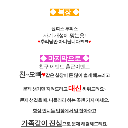
◆ 복장
◆
원피스 투피스
자기 개성에.맞는옷!
♥
추리닝만 아니됩니다ㅋㅋ
♥
◆ 마지막으로
◆
친구 이벤트 출근이벤트
친~오빠
♥
같은 실장이 돈 많이 벌게 해드리고
대신
문제 생기면 지켜드리고
싸워드려요~
문제 생겼을 때, 나몰라라 하는 곳엔 가지 마세요.
항상 언니들 입장에서 일 잡아주고
가족같이 진심
으로 문제 해결해드려요.