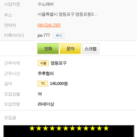
사업자명
수노래바
서울특별시 영등포구 영등포동3가 10-28
주소
연락처
010-5241-2593
카톡아이디
jae.777
복사
전화
문자
스크랩
근무지역
영등포구
서울
근무시간
추후협의
급여
140,000원
TC
모집성별
여
모집연령
20세이상
모집글
★ ★ ★
★ ★ ★
★ ★ ★
★ ★ ★