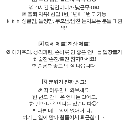
🌞 24시간 영업이니까
낮근무 OK!
📅 출퇴 자유! 한달 1번, 1년에 1번도 가능
👩‍👦‍👦
싱글맘, 돌씽맘, 부모님/남친 눈치보는 분들
대환
영!
4️⃣
텃세 제로! 진상 제로!
🚫 이기주의, 성격파탄, 손버릇 안 좋은 언니들
입장불가
🍷 술진/손진/로진
참지마세요!
💸 손님층 좋고 팁 잘 나옵니다!
5️⃣
분위기 진짜 최고!
🎉 딱 하루만 나와보세요!
"한 번도 안 나온 언니는 있어도,
한 번만 나온 언니는 없습니다😉"
🚪 다른 데는 일이 없어서 퇴근,
여기는 일이 많아
힘들어서 퇴근
합니다!