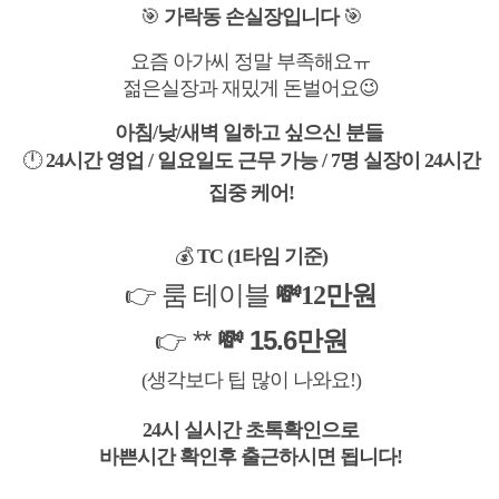
🎯
가락동 손실장입니다
🎯
요즘 아가씨 정말 부족해요ㅠ
젊은실장과 재밌게 돈벌어요😉
아침/낮/새벽 일하고 싶으신 분들
🕛
24시간 영업 / 일요일도 근무 가능 / 7명 실장이 24시간
집중 케어!
💰
TC (1타임 기준)
👉 룸 테이블
💸12만원
👉 **
💸 15.6만원
(
생각보다 팁 많이 나와요!
)
24시 실시간 초톡확인으로
바쁜시간 확인후 출근하시면 됩니다!