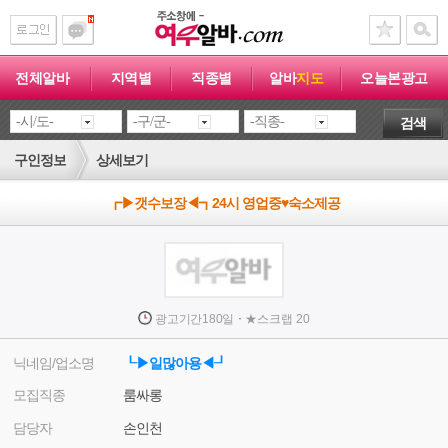
전체알바
지역별
직종별
알바
지도
오늘본광고
검색
구인정보
상세보기
┏▶갯수보장◀┓24시 영업중♥숙소제공
·
광고기간
180일
★
스크랩
20
닉네임/업소명
┖▶일많아용◀┚
모집직종
룸싸롱
담당자
손인천