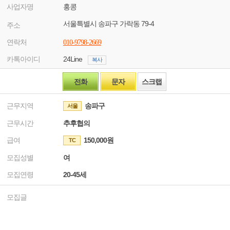
사업자명
홍콩
서울특별시 송파구 가락동 79-4
주소
연락처
010-9798-2669
카톡아이디
24Line
복사
전화
문자
스크랩
근무지역
송파구
서울
근무시간
추후협의
급여
150,000원
TC
모집성별
여
모집연령
20-45세
모집글