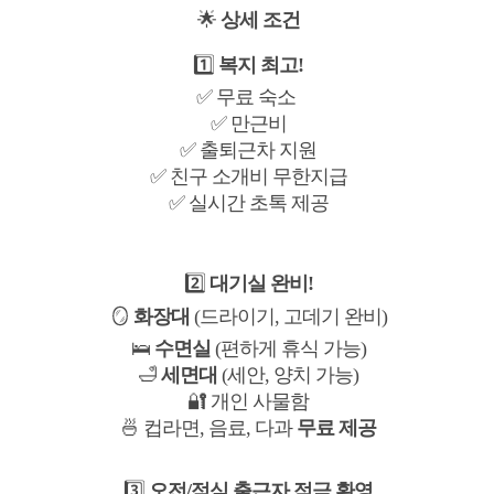
🌟
상세 조건
1️⃣
복지 최고!
✅ 무료 숙소
✅ 만근비
✅ 출퇴근차 지원
✅ 친구 소개비 무한지급
✅ 실시간 초톡 제공
2️⃣
대기실 완비!
🪞
화장대
(드라이기, 고데기 완비)
🛌
수면실
(편하게 휴식 가능)
🛁
세면대
(세안, 양치 가능)
🔐 개인 사물함
🍜 컵라면, 음료, 다과
무료 제공
3️⃣
오전/점심 출근자 적극 환영