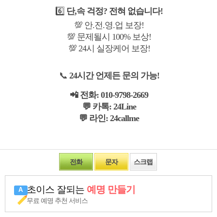
6️⃣
단,속 걱정? 전혀 없습니다!
💯 안.전.영.업 보장!
💯 문제될시 100% 보상!
💯 24시 실장케어 보장!
📞
24시간 언제든 문의 가능!
📲 전화: 010-9798-2669
💬 카톡: 24Line
💬 라인: 24callme
전화
문자
스크랩
초이스 잘되는
예명 만들기
무료 예명 추천 서비스