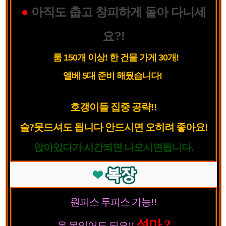
●
아직도 춥고 창피하게 돌아 다니세
요?!
룸 150개 이상! 한 건물 가게 30개!
엘베 5대 준비 해뒀습니다!
호갱이들 집중 공략!!
술?못드셔도 됩니다 안드시면 오히려 좋아요!
앉아있다가 시간되면 나오시면됩니다.
원피스 투피스 가능!!
설마 ?
옷 못입어도 되요!!