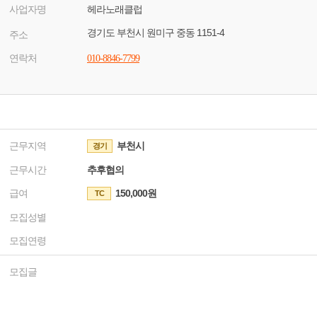
사업자명
헤라노래클럽
경기도 부천시 원미구 중동 1151-4
주소
연락처
010-8846-7799
근무지역
부천시
경기
근무시간
추후협의
급여
150,000원
TC
모집성별
모집연령
모집글