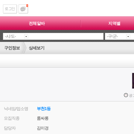
전체알바
지역별
구인정보
상세보기
광
닉네임/업소명
부천1등
모집직종
룸싸롱
담당자
김미경