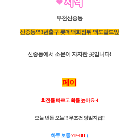
부천신중동
신중동역3번출구 롯데백화점뒤 맥도랄드앞
신중동에서 소문이 자자한 곳입니다!
페이
회전률 빠르고 확률 높아요~!
오늘 번돈 오늘!!! 무조건 당일지급!!
하루 보통
7T~10T
(