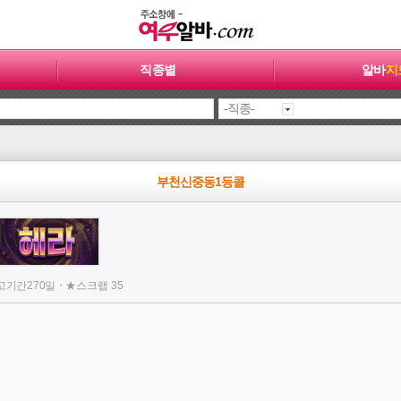
직종별
알바
지
부천신중동1등콜
·
고기간
270일
★
스크랩
35