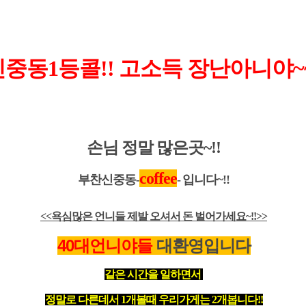
신중동1등콜!!
고소득 장난아니야~~
손님 정말 많은곳~!!
coffee
부찬신중동-
-
입니다~!!
<<욕심많은 언니들 제발 오셔서 돈 벌어가세요~!!>>
40대언니야들
대환영입니다
같은 시간을 일하면서
정말로 다른데서 1개볼때 우리가게는 2개봅니다!!