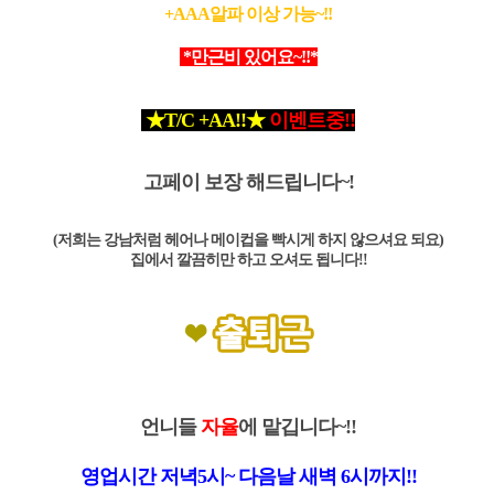
+AAA알파 이상 가능~!!
*
만근비 있어요~!!*
★T/C +AA!!★
이벤트중!
!
고페이 보장 해드립니다~!
(저희는 강남처럼 헤어나 메이컵을 빡시게 하지 않으셔요 되요)
집에서 깔끔히만 하고 오셔도 됩니다!!
언니들
자율
에 맡깁니다~!!
영업시간 저녁5시~ 다음날 새벽 6시까지!!