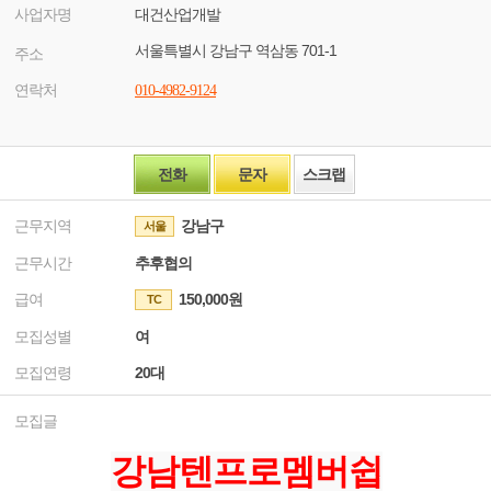
사업자명
대건산업개발
서울특별시 강남구 역삼동 701-1
주소
연락처
010-4982-9124
전화
문자
스크랩
근무지역
강남구
서울
근무시간
추후협의
급여
150,000원
TC
모집성별
여
모집연령
20대
모집글
강남텐프로멤버쉽