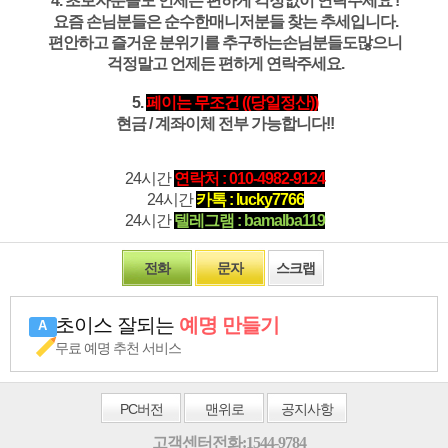
4. 초보자분들도 언제든 편하게 걱정없이 연락주세요 !
요즘 손님분들은 순수한매니저분들 찾는 추세입니다.
편안하고 즐거운 분위기를 추구하는손님분들도많으니
걱정말고 언제든 편하게 연락주세요.
5.
페이는 무조건 ((당일정산))
현금 / 계좌이체 전부 가능합니다!!
24시간
연락처 : 010-4982-9124
24시간
카톡 : lucky7766
24시간
텔레그램 : bamalba119
전화
문자
스크랩
초이스 잘되는
예명 만들기
무료 예명 추천 서비스
PC
버전
맨위로
공지사항
고객센터전화:1544-9784