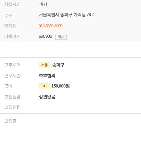
사업자명
섹시
서울특별시 송파구 가락동 79-4
주소
연락처
010-5659-8909
카톡아이디
aa8909
복사
근무지역
송파구
서울
근무시간
추후협의
급여
150,000원
TC
모집성별
상관없음
모집연령
모집글