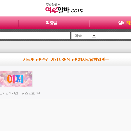
직종별
알바
지
시크릿┏▶주간 야간 다해요┏▶24시상담환영◀━
·
고기간
450일
★
스크랩
34