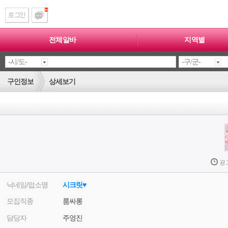
전체알바
지역별
구인정보
상세보기
광
닉네임/업소명
시크릿♥
모집직종
룸싸롱
담당자
주영진