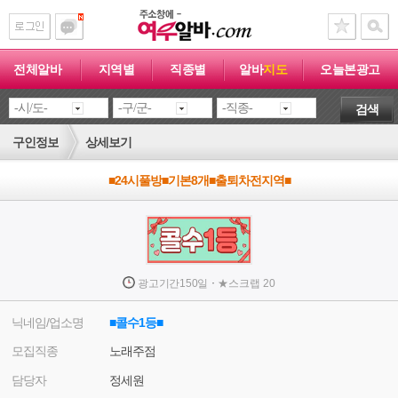
전체알바
지역별
직종별
알바
지도
오늘본광고
검색
구인정보
상세보기
■24시풀방■기본8개■출퇴차전지역■
·
광고기간
150일
★
스크랩
20
닉네임/업소명
■콜수1등■
모집직종
노래주점
담당자
정세원