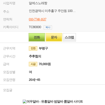
사업자명
알에스노래짱
인천광역시 미추홀구 주안동 1004-5
주소
연락처
010-7740-1637
카톡아이디
TC80000
복사
전화
문자
스크랩
근무지역
부평구
인천
근무시간
추후협의
급여
70,000원
시급
모집성별
여
모집연령
20세~45
모집글