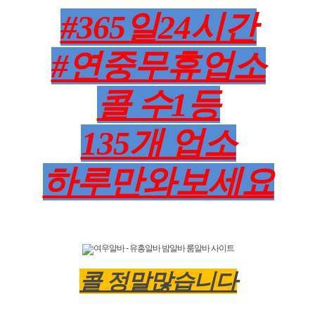
#365일24시간
#연중무휴업소
콜 수1등
135개 업소
하루만와보세요
콜 정말많습니다