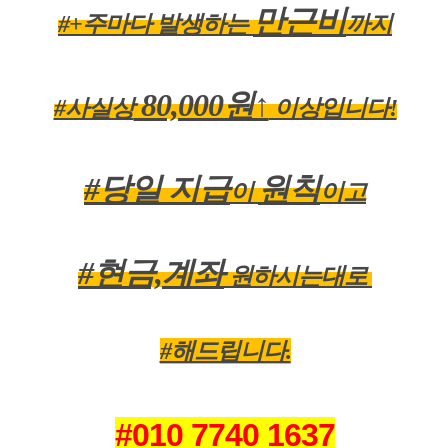
만근비
#+주마다 발생하는
까지
80,000원↑
#사실상
이상입니다!
#당일 지급
원칙
이
이고
#현
금,계
좌
원하시는대로
#해드립니다.
#010 7740 1637