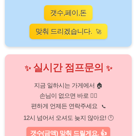
갯수,페이,돈
맞춰 드리겠습니다.
🚀
실시간 점프문의
✨
✨
지금 일하시는 가게에서 🏠
손님이 없으면 바로 🏃‍♀️
편하게 언제든 연락주세요
📞
12시 넘어서 오셔도 늦지 않아요! 🕛
갯수(금액) 맞춰 드릴게요. 👍