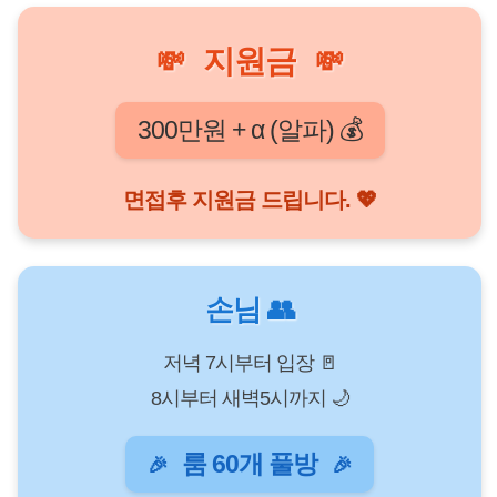
지원금
💸
💸
300만원 + α (알파) 💰
면접후 지원금 드립니다. 💖
손님 👥
저녁 7시부터 입장 🚪
8시부터 새벽5시까지 🌙
룸 60개 풀방
🎉
🎉