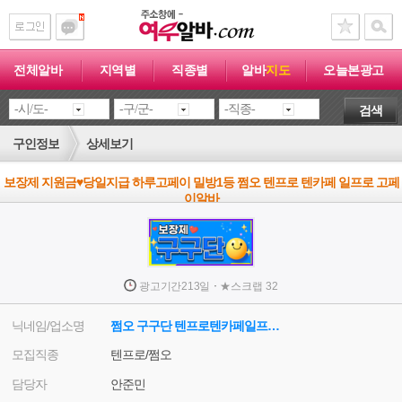
전체알바
지역별
직종별
알바
지도
오늘본광고
검색
구인정보
상세보기
보장제 지원금♥당일지급 하루고페이 밀방1등 쩜오 텐프로 텐카페 일프로 고페
이알바
·
광고기간
213일
★
스크랩
32
닉네임/업소명
쩜오 구구단 텐프로텐카페일프로 안대표
모집직종
텐프로/쩜오
담당자
안준민