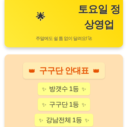
토요일 정
🌟
상영업
주말에도 쉴 틈 없이 달려요! 🚀
구구단 안대표
👑
👑
방갯수 1등
✨
✨
구구단 1등
✨
✨
강남전체 1등
✨
✨