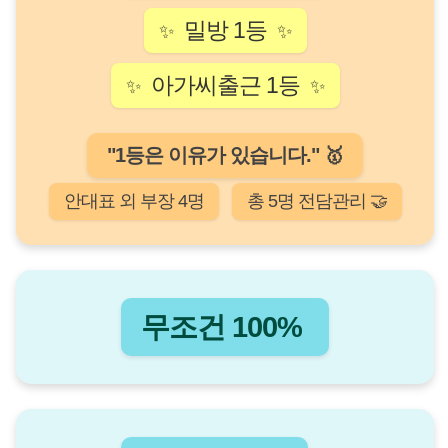
밀방 1등
✨
✨
아가씨출근 1등
✨
✨
"1등은 이유가 있습니다." 🥇
안대표 외 부장 4명
총 5명 전담관리 🤝
무조건 100%