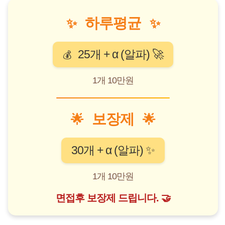
하루평균
✨
✨
25개 + α (알파) 🚀
💰
1개 10만원
보장제
🌟
🌟
30개 + α (알파) ✨
1개 10만원
면접후 보장제 드립니다. 🤝