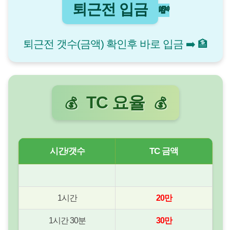
퇴근전 입금
💸
퇴근전 갯수(금액) 확인후 바로 입금 ➡️ 🏦
TC 요율
💰
💰
시간/갯수
TC 금액
1시간
20만
1시간 30분
30만