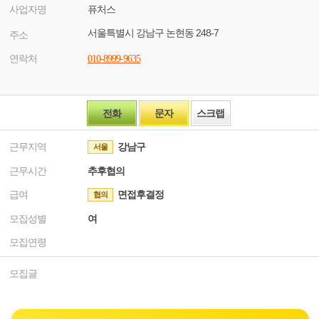
사업자명
퓨처스
서울특별시 강남구 논현동 248-7
주소
연락처
010-8999-9635
전화
문자
스크랩
근무지역
강남구
서울
근무시간
추후협의
급여
면접후결정
협의
모집성별
여
모집연령
모집글