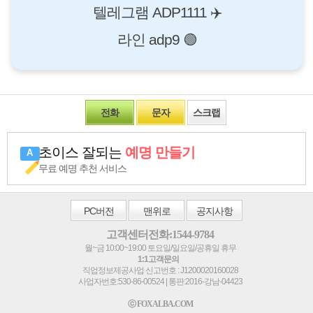
텔레그램 ADP1111 ✈️
라인 adp9 🟢
전화
문자
스크랩
초이스 잘되는
예명 만들기
무료 예명 추천 서비스
PC
버전
맨위로
공지사항
고객센터전화:1544-9784
월~금 10:00~19:00 토요일/일요일/공휴일 휴무
1:1고객문의
직업정보제공사업 신고번호 : J1200020160028
사업자번호:530-86-00524 | 통판:2016-강남-04423
ⓒ FOXALBA.COM