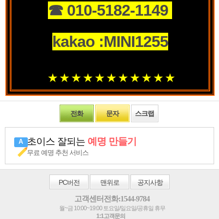
☎ 010-5182-1149
kakao :MINI1255
★ ★
★ ★ ★
★ ★ ★
★ ★ ★
전화
문자
스크랩
초이스 잘되는
예명 만들기
무료 예명 추천 서비스
PC
버전
맨위로
공지사항
고객센터전화:1544-9784
월~금 10:00~19:00 토요일/일요일/공휴일 휴무
1:1고객문의