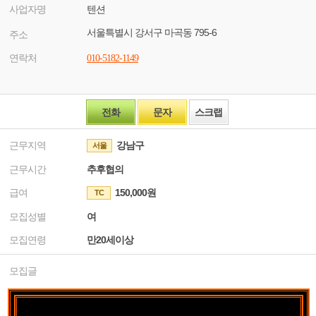
사업자명
텐션
서울특별시 강서구 마곡동 795-6
주소
연락처
010-5182-1149
전화
문자
스크랩
근무지역
강남구
서울
근무시간
추후협의
급여
150,000원
TC
모집성별
여
모집연령
만20세이상
모집글