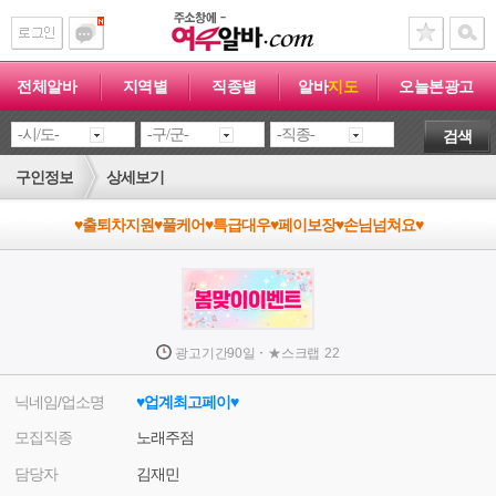
전체알바
지역별
직종별
알바
지도
오늘본광고
검색
구인정보
상세보기
♥출퇴차지원♥풀케어♥특급대우♥페이보장♥손님넘쳐요♥
·
광고기간
90일
★
스크랩
22
닉네임/업소명
♥업계최고페이♥
모집직종
노래주점
담당자
김재민