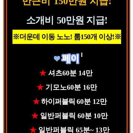
만근비
만원 지급!
150
소개비
만원 지급!
50
※더운데 이동 노노! 룸150개 이상!
※
★
셔츠60분 14만
★
기모노60분 16만
★
하이퍼블릭
60분
12만
★
일반퍼블릭 60분 10만
★
일반퍼블릭 65분~ 13만