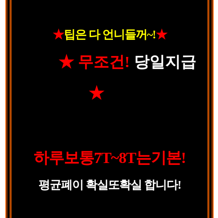
★
팁은 다 언니들꺼~!
★
★ 무조건!
당일지급
★
하루보통7T~8T는기본!
평균폐이 확실또확실 합니다!