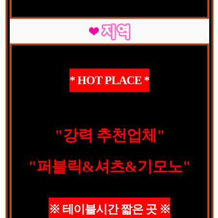
* HOT PLACE *
"강력 추천업체"
"퍼블릭&셔츠&기모노"
※ 테이블시간 짧은 곳 ※