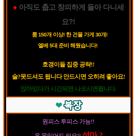
●
아직도 춥고 창피하게 돌아 다니세
요?!
룸 150개 이상! 한 건물 가게 30개!
엘베 5대 준비 해뒀습니다!
호갱이들 집중 공략!!
술?못드셔도 됩니다 안드시면 오히려 좋아요!
앉아있다가 시간되면 나오시면됩니다.
원피스 투피스 가능!!
설마 ?
옷 못입어도 되요!!