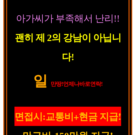
아가씨가 부족해서 난리!!
괜히 제 2의 강남이 아닙니
다!
일
만땅
!
언제나
바
로연락!
면접시:교통비+현금 지급!