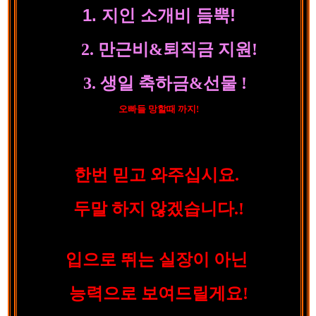
1. 지인 소개비 듬뿍!
2. 만근비&퇴직금 지원!
3. 생일 축하금&선물 !
오빠들 망할때 까지!
한번 믿고 와주십시요.
두말 하지 않겠습니다.!
입으로 뛰는 실장이 아닌
능력으로 보여드릴게요!