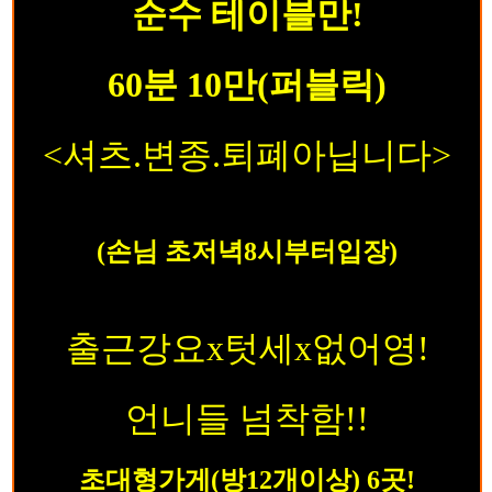
순수 테이블만!
60분 10만(퍼블릭)
<셔츠.변종.퇴폐아닙니다>
(손님 초저녁8시부터입장)
출근강요x텃세x없어영!
언니들 넘착함!!
초대형가게(방12개이상)
6곳!