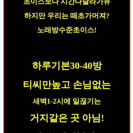
초이스보다 시간다날라가유
하지만 우리는 떼초가머져?
노래방수준초이스!
하루기본30-40방
티씨만높고 손님없는
새벽1-2시에 일끊기는
거지같은 곳 아님!