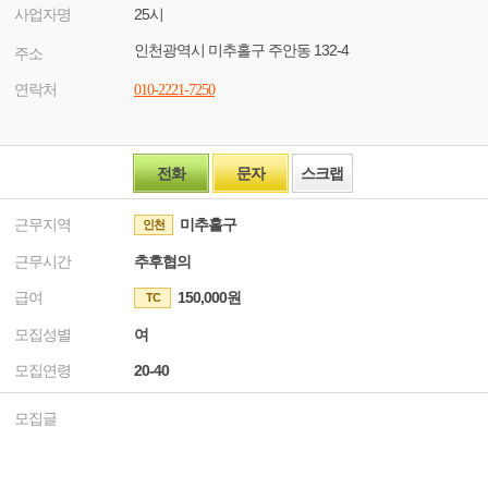
사업자명
25시
인천광역시 미추홀구 주안동 132-4
주소
연락처
010-2221-7250
전화
문자
스크랩
근무지역
미추홀구
인천
근무시간
추후협의
급여
150,000원
TC
모집성별
여
모집연령
20-40
모집글