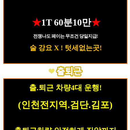
★
1T 60분10만
★
전쟁나도 페이는 무조건 당일지급!
술 강요 X ! 텃세없는곳!
출.퇴근 차량4대 운행!
(인천전지역.검단.김포)