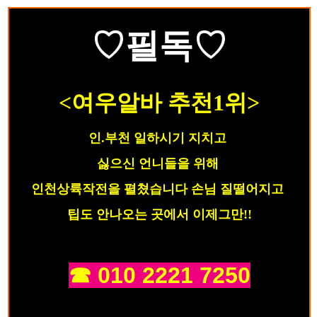
♡필독♡
<여우알바
추천1위>
인.부천 일하시기 지치고
싫으신
언니들을 위해
인천상륙작전을 펼쳤습니다
손님 질떨어지고
팁도 안나오는 곳에서 이제그만!!
☎ 010 2221 7250