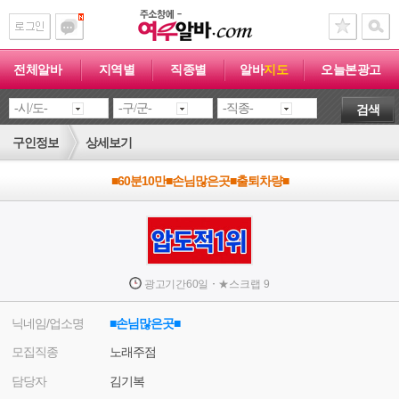
전체알바
지역별
직종별
알바
지도
오늘본광고
검색
구인정보
상세보기
■60분10만■손님많은곳■출퇴차량■
·
광고기간
60일
★
스크랩
9
닉네임/업소명
■손님많은곳■
모집직종
노래주점
담당자
김기복