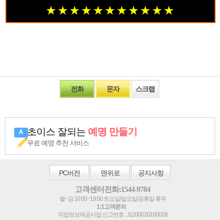
★ ★
★ ★ ★
★ ★ ★
★ ★ ★
전화
문자
스크랩
초이스 잘되는
예명 만들기
무료 예명 추천 서비스
PC
버전
맨위로
공지사항
고객센터전화:1544-9784
월~금 10:00~19:00 토요일/일요일/공휴일 휴무
1:1고객문의
직업정보제공사업 신고번호 : J1200020160028