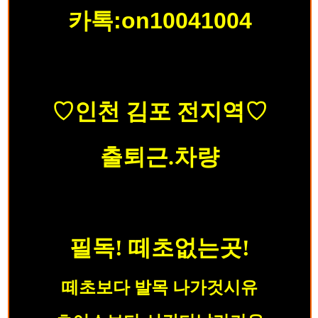
카톡:on10041004
♡인천 김포 전지역♡
출퇴근.차량
필독! 떼초없는곳!
떼초보다 발목 나가것시유