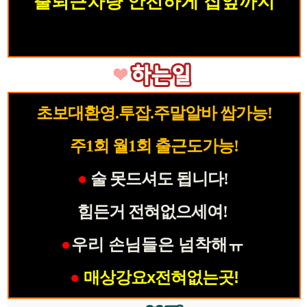
출퇴근차량 안전하게 집앞까지
초보대환영.투잡.주말알바 쌉가능!
주1회 월1회 출근도가능!
●
술 못드셔도 됩니다!
힘든거 전혀없으세여!
●
우리 손님들은
넘착해ㅠ
●
매상강요x전혀없는곳!