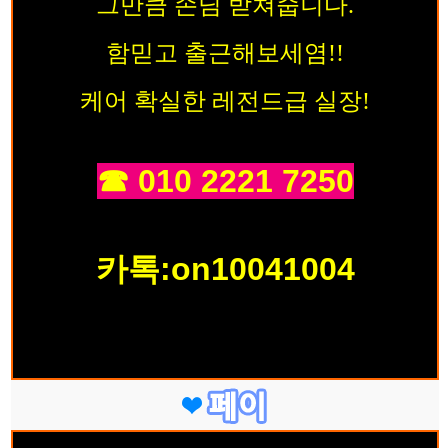
그만큼 손님 받쳐줍니다.
함믿고 출근해보세염!!
케어 확실한 레전드급 실장!
☎ 010 2221 7250
카톡:on10041004