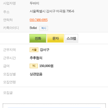
사업자명
두바이
서울특별시 강서구 마곡동 795-6
주소
연락처
010-7480-6995
카톡아이디
Bellat
복사
전화
문자
스크랩
근무지역
강서구
서울
근무시간
추후협의
급여
150,000원
TC
모집성별
상관없음
모집연령
모집글