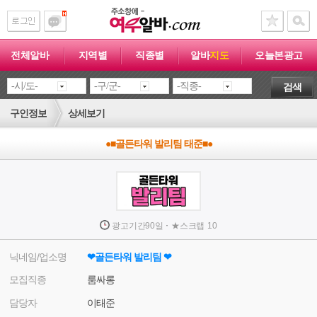
전체알바
지역별
직종별
알바
지도
오늘본광고
검색
구인정보
상세보기
●■골든타워 발리팀 태준■●
·
광고기간
90일
★
스크랩
10
닉네임/업소명
❤︎골든타워 발리팀 ❤︎
모집직종
룸싸롱
담당자
이태준