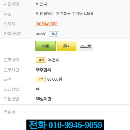
사업자명
비엔나
인천광역시 미추홀구 주안동 136-6
주소
연락처
010-9946-9059
카톡아이디
exe67
복사
전화
문자
스크랩
근무지역
부천시
경기
근무시간
추후협의
급여
80,000원
TC
모집성별
여
모집연령
35살미만
모집글
전화 010-9946-9059