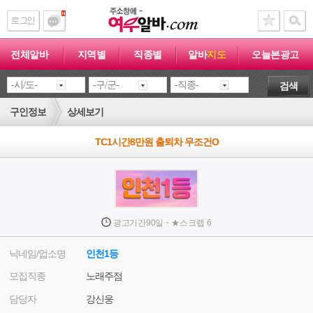
전체알바
지역별
직종별
알바
지도
오늘본광고
검색
구인정보
상세보기
TC1시간8만원 출퇴차 무조건O
·
광고기간
90일
★
스크랩
6
닉네임/업소명
인천1등
모집직종
노래주점
담당자
강신웅