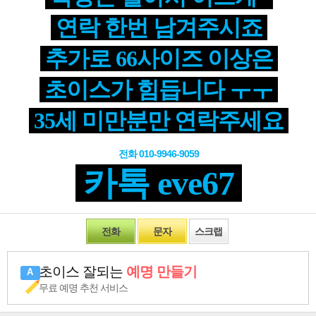
연락 한번 남겨주시죠
추가로 66사이즈 이상은
초이스가 힘듭니다 ㅜㅜ
35세 미만분만 연락주세요
전화 010-9946-9059
카톡 eve67
전화
문자
스크랩
초이스 잘되는
예명 만들기
무료 예명 추천 서비스