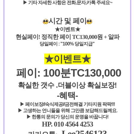
▶ 기타 자세한 사항은 전화,문자,카톡 주세요~
시간 및 페이
★이벤트★
현실페이! 정직한 페이 TC130,000원 + 알파
당일페이 : " 100% 당일지급"
★이벤트★
페이: 100분TC130,000
확실한 갯수 .더블이상 확실보장!
-혜택-
▶ 페이보장//숙식제공//금전해결 기타지원 팍팍!!!
▶ 고생하는 언니들을 위해 그만큼 보답해드릴께요.
▶ 한통의 문의가 당신의 운명을 바꿉니다!
HP. 010 4564 4253
Lee2546123