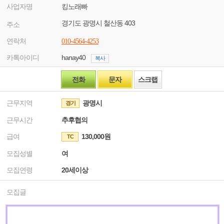
사업자명
킹노래빠
경기도 광명시 철산동 403
주소
연락처
010-4564-4253
카톡아이디
hanay40
복사
전화
문자
스크랩
근무지역
광명시
경기
근무시간
추후협의
급여
130,000원
TC
모집성별
여
모집연령
20세이상
모집글