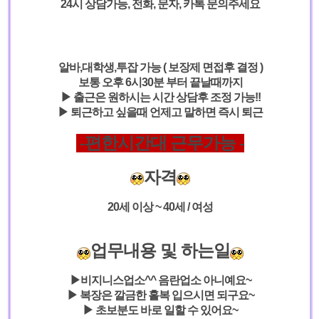
24시 상담가능, 전화, 문자, 카톡 문의주세요
알바,대학생,투잡 가능 ( 보장제 면접후 결정 )
보통 오후 6시30분 부터 끝날때까지
▶ 출근은 원하시는 시간 상담후 조정 가능!!
▶ 퇴근하고 싶을때 언제고 말하면 즉시 퇴근
-편한시간대 근무가능 -
자격
20세 이상 ~ 40세 / 여성
업무내용 및 하는일
▶비지니스업소^^ 음란업소 아니예요~
▶ 복장은 깔금한 홀복 입으시면 되구요~
▶ 초보분도
바로 일할 수 있어
요~