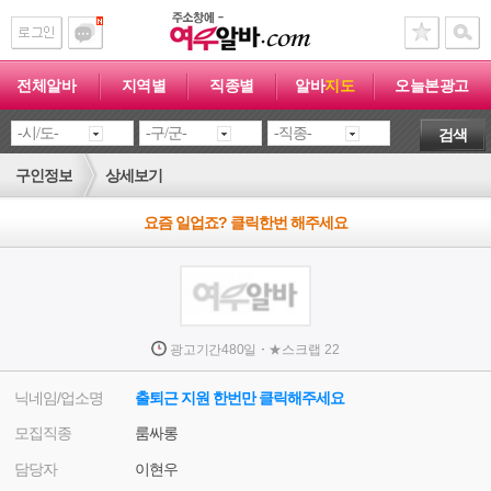
전체알바
지역별
직종별
알바
지도
오늘본광고
검색
구인정보
상세보기
요즘 일업죠? 클릭한번 해주세요
·
광고기간
480일
★
스크랩
22
닉네임/업소명
출퇴근 지원 한번만 클릭해주세요
모집직종
룸싸롱
담당자
이현우