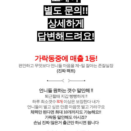
별도 문의!!
상세하게
답변해드려요!
가락동중에 매출 1등!
편안하고 무엇보다 언니들 마음을 제~일 잘아는 존잘실장
(진짜 팩트)
•─────⋅☾ ☽⋅─────•
언니들 원하는 갯수 말만해 !!
퇴근할때 지갑 빵빵하게 !!
하루 최소갯수
8개
이상은 보장한다 내가
언니들이 벌고 싶은 만큼 마음껏 벌고 가라구요
체력만 된다면 최대 10개까지도 가능해요!!
가락동 말안해도 아시죠?
손님 진짜 많은거 출근만 하시면 됩니다