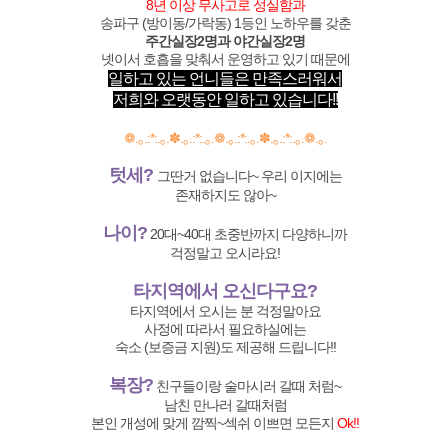
8년 이상 무사고로 성실함과
송파구 (방이동/가락동) 1등인 노하우를 갖춘
주간실장2명과 야간실장2명
넷이서 호흡을 맞춰서 운영하고 있기 때문에
일하고 있는 언니들은 만족스러워서
저희와 오랫동안 일하고 있습니다!!
❁.｡.:*:.｡.✽.｡.:*:.｡.❁.｡.:*:.｡.✽.｡.:*:.｡.❁.｡.
텃세?
그딴거 없습니다~ 우리 이지에는
존재하지도 않아~
나이?
20대~40대 초중반까지 다양하니까
걱정말고 오시라요!
타지역에서 오신다구요?
타지역에서 오시는 분 걱정말아요
사정에 따라서 필요하실에는
숙소 (보증금 지원)도 제공해 드립니다!!
복장?
친구들이랑 술마시러 갈때 처럼~
남친 만나러 갈때처럼
본인 개성에 맞게 깜찍~섹쉬 이쁘면 모든지
Ok!!