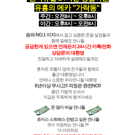
유흥의 메카 "가락동"
주간 : 오전8시 ~ 오후8시
야간 : 오후8시 ~ 오전8시
송파 NO.1 이지
에서 젊고 상큼한 존잘 실장들과
함께 일해요 언니들
궁금한게 있으면 언제든지 24시간 카톡/전화
상담문의 대환영
친절하고 자세하게 설명해드릴게요
혼자든 외롭지 않게 친구들과 함께도
출근 대환영입니다
언제나 소중한 우리언니들 대환영
8년이상 무사고!! 걱정은 완전NO!!
몸만 가볍게 오셔서
지갑은 두둑하게 챙겨가세요
돈 많이 버실 언니들
초이스 스트레스 안받고 싶은 언니들
갯수 걱정하는 언니들 !!!!
다 이리와요