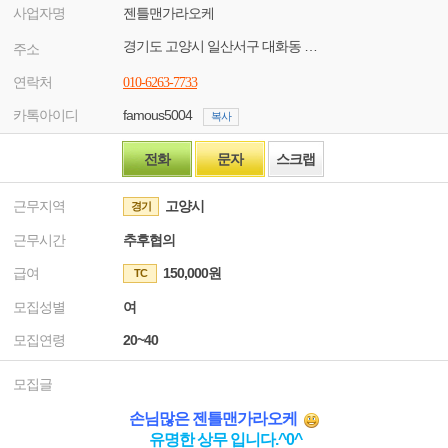
사업자명
젠틀맨가라오케
경기도 고양시 일산서구 대화동 2203
주소
연락처
010-6263-7733
카톡아이디
famous5004
복사
전화
문자
스크랩
근무지역
고양시
경기
근무시간
추후협의
급여
150,000원
TC
모집성별
여
모집연령
20~40
모집글
손님많은 젠틀맨가라오케
유명한 상무 입니다.^0^