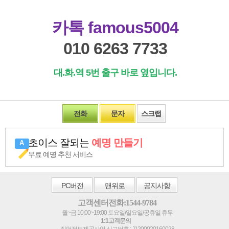
카톡 famous5004
010 6263 7733
대.화.역 5번 출구 바로 옆입니다.
전화
문자
스크랩
초이스 잘되는
예명 만들기
무료 예명 추천 서비스
PC
버전
맨위로
공지사항
고객센터전화:1544-9784
월~금 10:00~19:00 토요일/일요일/공휴일 휴무
1:1고객문의