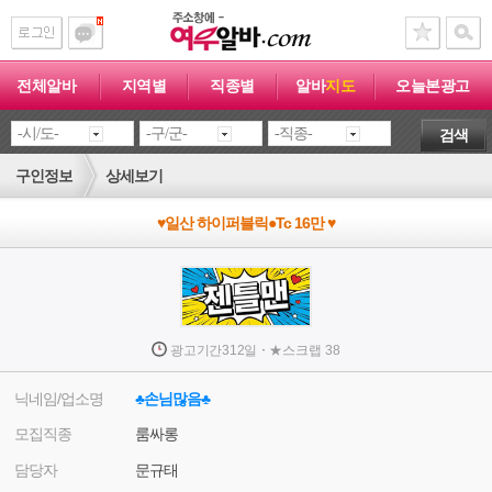
전체알바
지역별
직종별
알바
지도
오늘본광고
검색
구인정보
상세보기
♥일산 하이퍼블릭●Tc 16만 ♥
·
광고기간
312일
★
스크랩
38
닉네임/업소명
♣손님많음♣
모집직종
룸싸롱
담당자
문규태