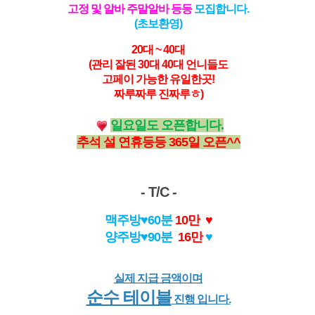
고정 및 알바 주말알바 등등
모집합니다.
(초보환영)
20대 ~ 40대
(관리 잘된 30대 40대 언니들도
고페이 가능한 유일한곳!
짜루짜루 진짜루ㅎ)
일요일도 오픈합니다.
추석 설 연휴등등 365일 오픈^^
- T/C -
맥주방♥60분
10만 ♥
양주방♥90분
16만
♥
실제 지급 금액이며
순수 테이블
진행 입니다.